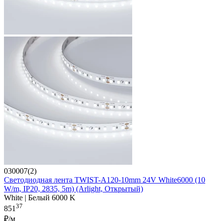
030007(2)
Светодиодная лента TWIST-A120-10mm 24V White6000 (10
W/m, IP20, 2835, 5m) (Arlight, Открытый)
White | Белый 6000 K
37
851
₽/м