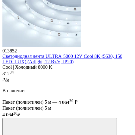
013852
Светодиодная лента ULTRA-5000 12V Cool 8K (5630, 150
LED, LUX) (Arlight, 12 Вт/м, IP20)
Cool | Холодный 8000 K
84
812
₽/м
В наличии
20
Пакет (полиэтилен) 5 м —
4 064
₽
Пакет (полиэтилен) 5 м
20
4 064
₽