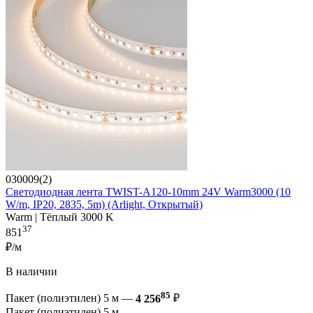
030009(2)
Светодиодная лента TWIST-A120-10mm 24V Warm3000 (10
W/m, IP20, 2835, 5m) (Arlight, Открытый)
Warm | Тёплый 3000 K
37
851
₽/м
В наличии
85
Пакет (полиэтилен) 5 м —
4 256
₽
Пакет (полиэтилен) 5 м