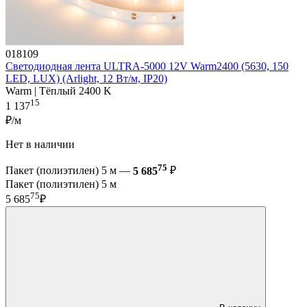
018109
Светодиодная лента ULTRA-5000 12V Warm2400 (5630, 150
LED, LUX) (Arlight, 12 Вт/м, IP20)
Warm | Тёплый 2400 K
15
1 137
₽/м
Нет в наличии
75
Пакет (полиэтилен) 5 м —
5 685
₽
Пакет (полиэтилен) 5 м
75
5 685
₽