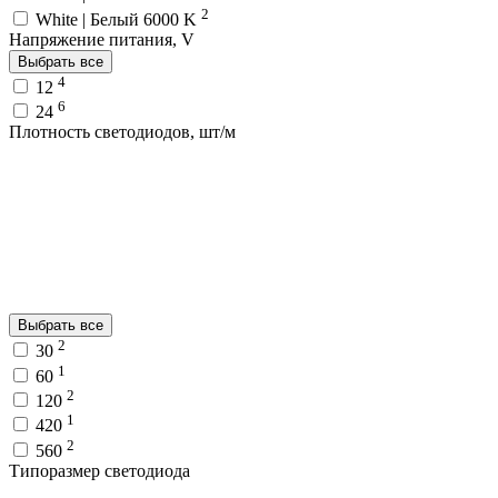
2
White | Белый 6000 K
Напряжение питания, V
Выбрать все
4
12
6
24
Плотность светодиодов, шт/м
Выбрать все
2
30
1
60
2
120
1
420
2
560
Типоразмер светодиода