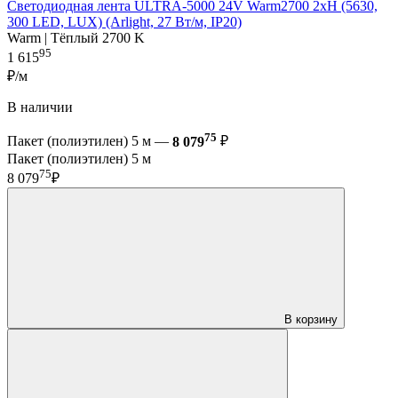
Светодиодная лента ULTRA-5000 24V Warm2700 2xH (5630,
300 LED, LUX) (Arlight, 27 Вт/м, IP20)
Warm | Тёплый 2700 K
95
1 615
₽/м
В наличии
75
Пакет (полиэтилен) 5 м —
8 079
₽
Пакет (полиэтилен) 5 м
75
8 079
₽
В корзину