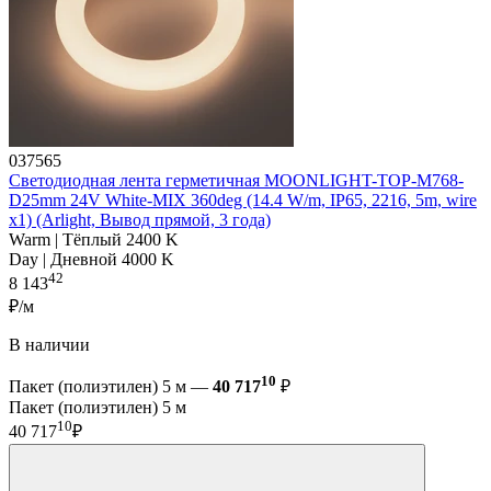
037565
Светодиодная лента герметичная MOONLIGHT-TOP-M768-
D25mm 24V White-MIX 360deg (14.4 W/m, IP65, 2216, 5m, wire
x1) (Arlight, Вывод прямой, 3 года)
Warm | Тёплый 2400 K
Day | Дневной 4000 K
42
8 143
₽/м
В наличии
10
Пакет (полиэтилен) 5 м —
40 717
₽
Пакет (полиэтилен) 5 м
10
40 717
₽