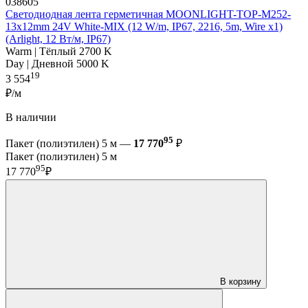
038605
Светодиодная лента герметичная MOONLIGHT-TOP-M252-
13x12mm 24V White-MIX (12 W/m, IP67, 2216, 5m, Wire x1)
(Arlight, 12 Вт/м, IP67)
Warm | Тёплый 2700 K
Day | Дневной 5000 K
19
3 554
₽/м
В наличии
95
Пакет (полиэтилен) 5 м —
17 770
₽
Пакет (полиэтилен) 5 м
95
17 770
₽
В корзину