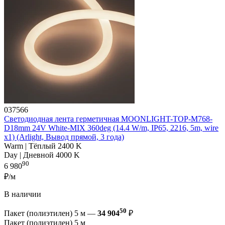
037566
Светодиодная лента герметичная MOONLIGHT-TOP-M768-
D18mm 24V White-MIX 360deg (14.4 W/m, IP65, 2216, 5m, wire
x1) (Arlight, Вывод прямой, 3 года)
Warm | Тёплый 2400 K
Day | Дневной 4000 K
90
6 980
₽/м
В наличии
50
Пакет (полиэтилен) 5 м —
34 904
₽
Пакет (полиэтилен) 5 м