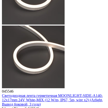
045546
Светодиодная лента герметичная MOONLIGHT-SIDE-A140-
12x17mm 24V White-MIX (12 W/m, IP67, 5m, wire x2) (Arlight,
Вывод боковой, 3 года)