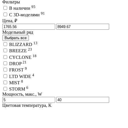
Фильтры
95
В наличии
91
C 3D-моделями
Цена, ₽
Модельный ряд
Выбрать все
13
BLIZZARD
23
BREEZE
18
CYCLONE
21
DROP
9
FROST
4
LTD WIDE
8
MIST
6
STORM
Мощность, макс., W
Цветовая температура, K