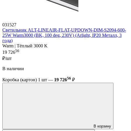
031527
Светильник ALT-LINEAIR-FLAT-UPDOWN-DIM-S2094-600-
25W Warm3000 (BK, 100 deg, 230V) (Arlight, IP20 Металл, 3
года)
Warm | Тёплый 3000 K
56
19 726
₽/шт
В наличии
56
Коробка (картон) 1 шт —
19 726
₽
В корзину