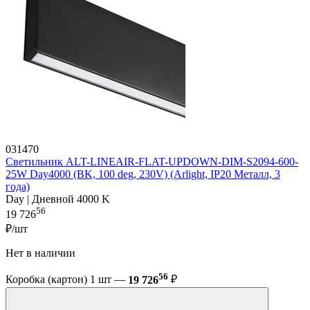
031470
Светильник ALT-LINEAIR-FLAT-UPDOWN-DIM-S2094-600-
25W Day4000 (BK, 100 deg, 230V) (Arlight, IP20 Металл, 3
года)
Day | Дневной 4000 K
56
19 726
₽/шт
Нет в наличии
56
Коробка (картон) 1 шт —
19 726
₽