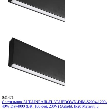
031471
Светильник ALT-LINEAIR-FLAT-UPDOWN-DIM-S2094-1200-
40W Day4000 (BK, 100 deg, 230V) (Arlight, IP20 Металл, 3