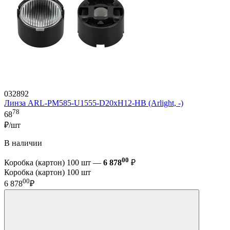
032892
Линза ARL-PM585-U1555-D20xH12-HB (Arlight, -)
78
68
₽/шт
В наличии
00
Коробка (картон) 100 шт —
6 878
₽
Коробка (картон) 100 шт
00
6 878
₽