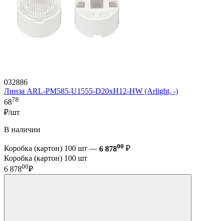
032886
Линза ARL-PM585-U1555-D20xH12-HW (Arlight, -)
78
68
₽/шт
В наличии
00
Коробка (картон) 100 шт —
6 878
₽
Коробка (картон) 100 шт
00
6 878
₽