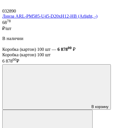
032890
Линза ARL-PM585-U45-D20xH12-HB (Arlight, -)
78
68
₽/шт
В наличии
00
Коробка (картон) 100 шт —
6 878
₽
Коробка (картон) 100 шт
00
6 878
₽
В корзину