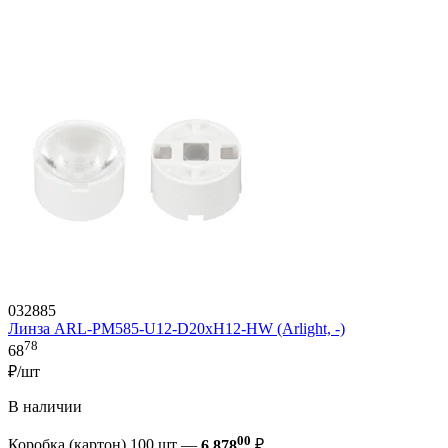
032885
Линза ARL-PM585-U12-D20xH12-HW (Arlight, -)
78
68
₽/шт
В наличии
00
Коробка (картон) 100 шт —
6 878
₽