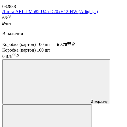
032888
Линза ARL-PM585-U45-D20xH12-HW (Arlight, -)
78
68
₽/шт
В наличии
00
Коробка (картон) 100 шт —
6 878
₽
Коробка (картон) 100 шт
00
6 878
₽
В корзину