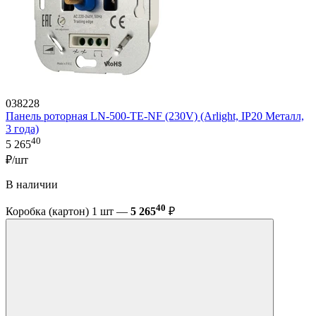
038228
Панель роторная LN-500-TE-NF (230V) (Arlight, IP20 Металл,
3 года)
40
5 265
₽/шт
В наличии
40
Коробка (картон) 1 шт —
5 265
₽