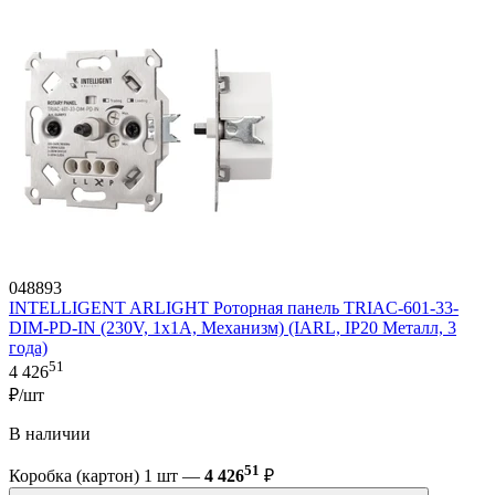
048893
INTELLIGENT ARLIGHT Роторная панель TRIAC-601-33-
DIM-PD-IN (230V, 1x1A, Механизм) (IARL, IP20 Металл, 3
года)
51
4 426
₽/шт
В наличии
51
Коробка (картон) 1 шт —
4 426
₽