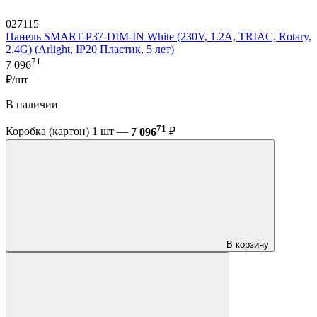
027115
Панель SMART-P37-DIM-IN White (230V, 1.2A, TRIAC, Rotary,
2.4G) (Arlight, IP20 Пластик, 5 лет)
71
7 096
₽/шт
В наличии
71
Коробка (картон) 1 шт —
7 096
₽
В корзину