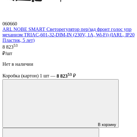
060660
ARL NOBE SMART Светорегулятор пер/зад фронт голос упр
механизм TRIAC-601-32-DIM-IN (230V, 1A, Wi-Fi) (IARL, IP20
Пластик, 5 лет)
53
8 823
₽/шт
Нет в наличии
53
Коробка (картон) 1 шт —
8 823
₽
В корзину