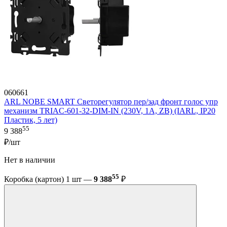
060661
ARL NOBE SMART Светорегулятор пер/зад фронт голос упр
механизм TRIAC-601-32-DIM-IN (230V, 1A, ZB) (IARL, IP20
Пластик, 5 лет)
55
9 388
₽/шт
Нет в наличии
55
Коробка (картон) 1 шт —
9 388
₽