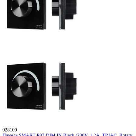
028109
Панель SMART-P37-DIM-IN Black (230V, 1.2A, TRIAC, Rotary,