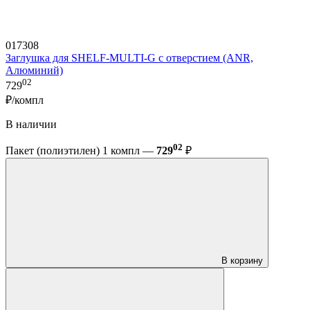
017308
Заглушка для SHELF-MULTI-G с отверстием (ANR,
Алюминий)
02
729
₽/компл
В наличии
02
Пакет (полиэтилен) 1 компл —
729
₽
В корзину