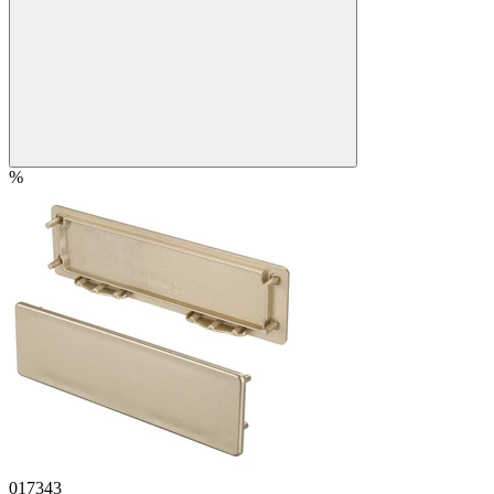
%
017343