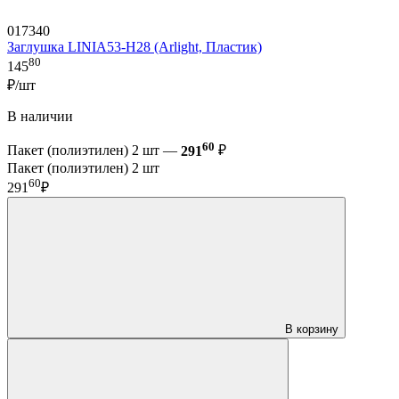
017340
Заглушка LINIA53-H28 (Arlight, Пластик)
80
145
₽/шт
В наличии
60
Пакет (полиэтилен) 2 шт —
291
₽
Пакет (полиэтилен) 2 шт
60
291
₽
В корзину