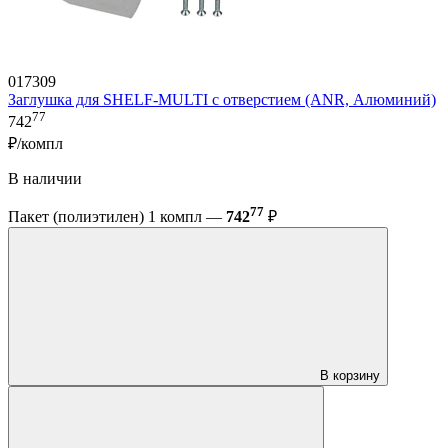
017309
Заглушка для SHELF-MULTI с отверстием (ANR, Алюминий)
77
742
₽/компл
В наличии
77
Пакет (полиэтилен) 1 компл —
742
₽
В корзину