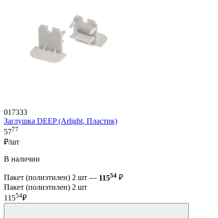
017333
Заглушка DEEP (Arlight, Пластик)
77
57
₽/шт
В наличии
54
Пакет (полиэтилен) 2 шт —
115
₽
Пакет (полиэтилен) 2 шт
54
115
₽