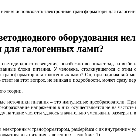
 нельзя использовать электронные трансформаторы для галоген
ветодиодного оборудования нел
 для галогенных ламп?
светодиодного освещения, неизбежно возникает задача выбор
ованные блоки питания. У человека, столкнувшегося с этим о
й трансформатор для галогенных ламп? Он, при одинаковой мо
ь ответ на этот вопрос, не вникая в подробности, может сразу пе
ого теории.
нные источники питания – это импульсные преобразователи. Пр
реобразование напряжения в них осуществляется не на частоте 
ходу на такие частоты удалось значительно уменьшить размеры и 
 электронным трансформатором, разберёмся с их внутренним у
рматора для питания галогенных ламп (рис. 1).