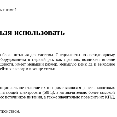
ных ламп?
ьзя использовать
а блока питания для системы. Специалисты по светодиодному
борудованием в первый раз, как правило, возникает вполне
щности, имеет меньший размер, меньшую цену, да и выходное
рейти к выводам в конце статьи.
инципиальное отличие их от применявшихся ранее аналоговых
питающей электросети (50Гц), а на значительно более высокой
вес источников питания, а также значительно повысить их КПД,
стройством.