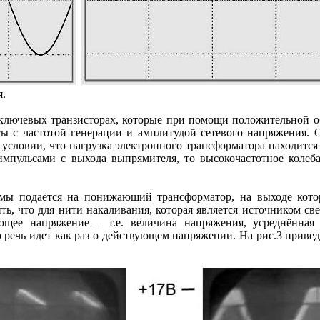
я.
ключевых транзисторах, которые при помощи положительной об
ы с частотой генерации и амплитудой сетевого напряжения. О
и условии, что нагрузка электронного трансформатора находится
 импульсами с выхода выпрямителя, то высокочастотное коле
 подаётся на понижающий трансформатор, на выходе кото
ть, что для нити накаливания, которая является источником с
щее напряжение – т.е. величина напряжения, усреднённая 
о речь идет как раз о действующем напряжении. На рис.3 прив