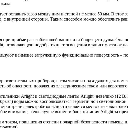
ркала.
ует оставить зазор между ним и стеной не менее 50 мм. В этот з
ала, с внутренней стороны. Таким способом можно обеспечить ра
ия при приёме расслабляющей ванны или бодрящего душа. Она не
ht, позволяющую подобрать цвет освещения в зависимости от на
пользуют наименее загруженную функционально поверхность – 
ор осветительных приборов, в том числе и подходящих для по
ать об опасности поражения электрическим током или короткого
тильники Arlight и светодиодные ленты Arlight, невелико (12 В,
ызг) воды можно воспользоваться герметичной светодиодной лент
 точки зрения электробезопасности является место стыковки эле
собое внимание, а еще лучше вынести блок питания Arlight за пр
им током, повышения степени пожарной безопасности помещени
лючения).