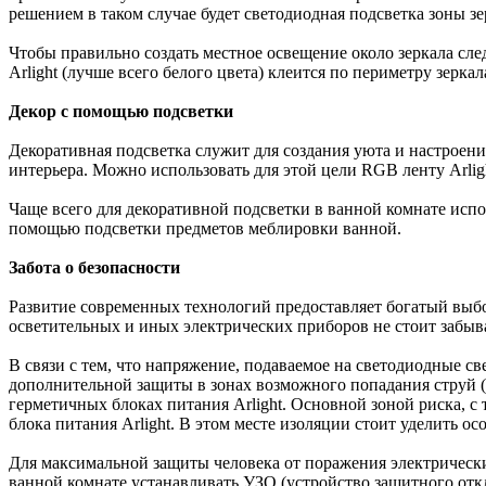
решением в таком случае будет светодиодная подсветка зоны зе
Чтобы правильно создать местное освещение около зеркала след
Arlight (лучше всего белого цвета) клеится по периметру зерк
Декор с помощью подсветки
Декоративная подсветка служит для создания уюта и настроен
интерьера. Можно использовать для этой цели RGB ленту Arlig
Чаще всего для декоративной подсветки в ванной комнате ис
помощью подсветки предметов меблировки ванной.
Забота о безопасности
Развитие современных технологий предоставляет богатый выб
осветительных и иных электрических приборов не стоит забыв
В связи с тем, что напряжение, подаваемое на светодиодные све
дополнительной защиты в зонах возможного попадания струй (бр
герметичных блоках питания Arlight. Основной зоной риска, с
блока питания Arlight. В этом месте изоляции стоит уделить о
Для максимальной защиты человека от поражения электрическ
ванной комнате устанавливать УЗО (устройство защитного отк