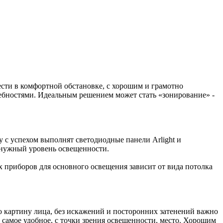
сти в комфортной обстановке, с хорошим и грамотно
ебностями. Идеальным решением может стать «зонирование» -
у с успехом выполнят светодиодные панели Arlight и
т нужный уровень освещенности.
 приборов для основного освещения зависит от вида потолка
 картину лица, без искажений и посторонних затенений важно
 самое удобное, с точки зрения освещенности, место. Хорошим