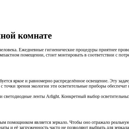
нной комнате
человека. Ежедневные гигиенические процедуры приятнее прове
пактном помещении, стоит монтировать в соответствии с потр
уется яркое и равномерно распределённое освещение. Эту задач
 с точки зрения экологии эти осветительные приборы обеспеча
 светодиодные ленты Arlight. Конкретный выбор осветительных
ым помощником является зеркало. Чтобы оно отражало реальную
аты и её загруженность часто не позволяют выбрать для зеркала