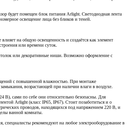
азор будет помещен блок питания Arlight. Светодиодная лента
вномерное освещение лица без бликов и теней.
 влияет на общую освещенность и создаётся как элемент
строения или времени суток.
потолок или декоративные ниши. Возможно оформление с
мещений с повышенной влажностью. При монтаже
 замыкания, возрастающей при наличии влаги в воздухе.
 24 В), сами по себе они относительно безопасны. Для
ой Arlight (класс IP65, IP67). Стоит позаботиться и о
ктрических проводов, находящихся под напряжением 220 В, и
еделы ванной комнаты.
я, специалисты рекомендуют на любое электрооборудование в