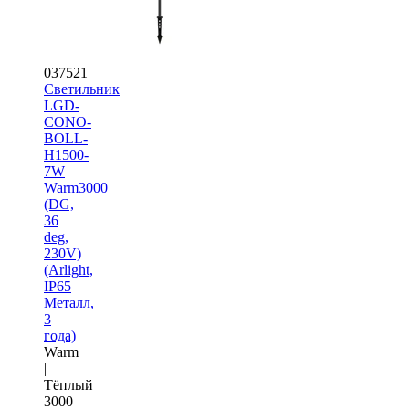
037521
Светильник
LGD-
CONO-
BOLL-
H1500-
7W
Warm3000
(DG,
36
deg,
230V)
(Arlight,
IP65
Металл,
3
года)
Warm
|
Тёплый
3000