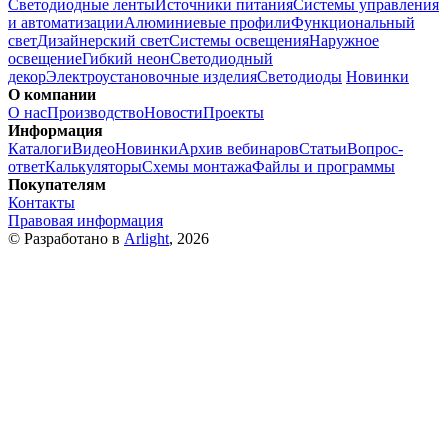
Светодиодные ленты
Источники питания
Системы управления
и автоматизации
Алюминиевые профили
Функциональный
свет
Дизайнерский свет
Системы освещения
Наружное
освещение
Гибкий неон
Светодиодный
декор
Электроустановочные изделия
Светодиоды
Новинки
О компании
О нас
Производство
Новости
Проекты
Информация
Каталоги
Видео
Новинки
Архив вебинаров
Статьи
Вопрос-
ответ
Калькуляторы
Схемы монтажа
Файлы и программы
Покупателям
Контакты
Правовая информация
© Разработано в
Arlight
, 2026