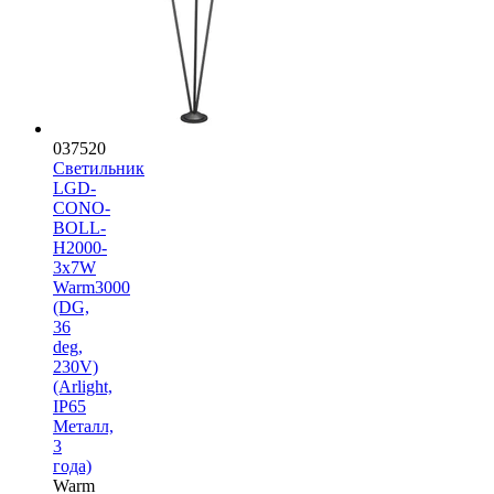
037520
Светильник
LGD-
CONO-
BOLL-
H2000-
3x7W
Warm3000
(DG,
36
deg,
230V)
(Arlight,
IP65
Металл,
3
года)
Warm