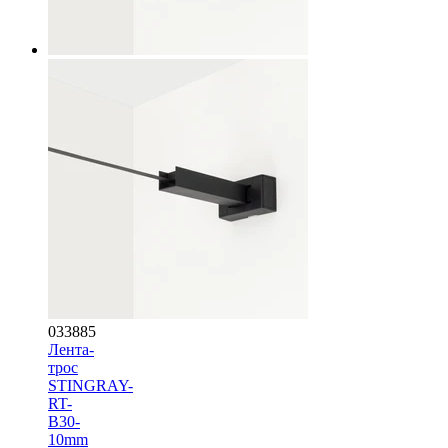
033885
Лента-
трос
STINGRAY-
RT-
B30-
10mm