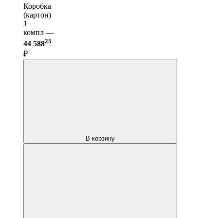
Коробка
(картон)
1
компл —
25
44 588
₽
В корзину