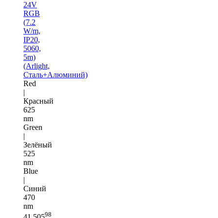
24V
RGB
(7.2
W/m,
IP20,
5060,
5m)
(Arlight,
Сталь+Алюминий)
Red
|
Красный
625
nm
Green
|
Зелёный
525
nm
Blue
|
Синий
470
nm
98
41 505