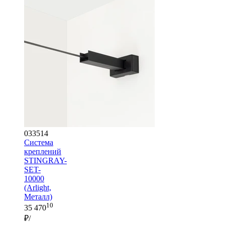
033514
Система
креплений
STINGRAY-
SET-
10000
(Arlight,
Металл)
10
35 470
₽/