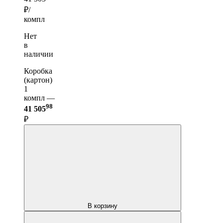
₽/
компл
Нет
в
наличии
Коробка
(картон)
1
компл —
98
41 505
₽
В корзину