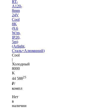
RT-
A120-
8mm
24V
Cool
8K
(9.6
W/m,
IP20,
5m)
(Arlight,
Сталь+Алюминий)
Cool
|
Холодный
8000
K
25
44 588
₽/
компл
Нет
в
наличии