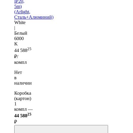
IP20,
5m)
(Arlight,
Сталь+Алюминий)
White
|
Белый
6000
K
25
44 588
₽/
компл
Нет
в
наличии
Коробка
(картон)
1
компл —
25
44 588
₽