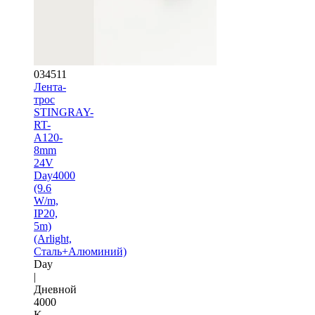
034511
Лента-
трос
STINGRAY-
RT-
A120-
8mm
24V
Day4000
(9.6
W/m,
IP20,
5m)
(Arlight,
Сталь+Алюминий)
Day
|
Дневной
4000
K