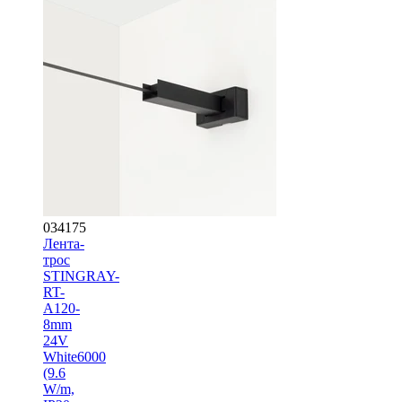
034175
Лента-
трос
STINGRAY-
RT-
A120-
8mm
24V
White6000
(9.6
W/m,