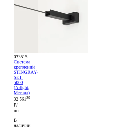
033515
Система
креплений
STINGRAY-
SET-
5000
(Arlight,
Металл)
39
32 561
₽/
шт
В
наличии