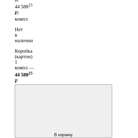
25
44 588
₽/
компл
Нет
в
наличии
Коробка
(картон)
1
компл —
25
44 588
₽
В корзину