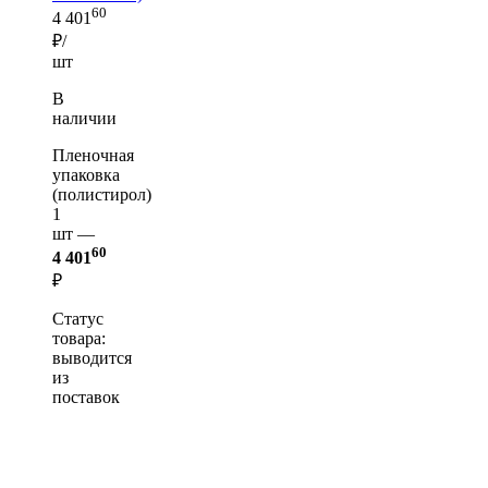
60
4 401
₽/
шт
В
наличии
Пленочная
упаковка
(полистирол)
1
шт —
60
4 401
₽
Статус
товара:
выводится
из
поставок