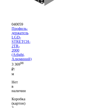
040059
Профиль-
держатель
LGD-
STRETCH-
2TR-
2000
(Arlight,
Алюминий)
98
3 369
₽/
м
Нет
в
наличии
Коробка
(картон)
2