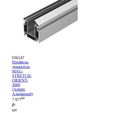
036147
Профиль-
держатель
MAG-
STRETCH-
ORIENT-
2000
(Arlight,
Алюминий)
90
7 977
₽/
шт