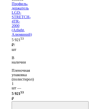
Профиль-
держатель
LGD-
STRETCH-
4TR-
2000
(Arlight,
Алюминий)
53
5 921
₽/
шт
В
наличии
Пленочная
упаковка
(полистирол)
1
шт —
53
5 921
₽