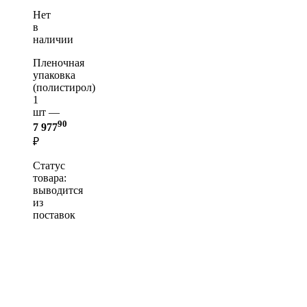
Нет
в
наличии
Пленочная
упаковка
(полистирол)
1
шт —
90
7 977
₽
Статус
товара:
выводится
из
поставок