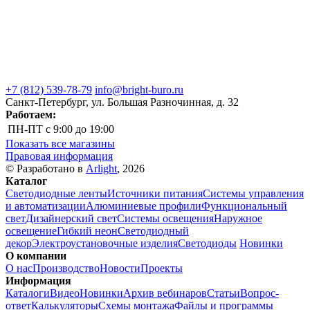
+7 (812) 539-78-79
info@bright-buro.ru
Санкт-Петербург, ул. Большая Разночинная, д. 32
Работаем:
ПН-ПТ
с 9:00 до 19:00
Показать все магазины
Правовая информация
© Разработано в
Arlight
, 2026
Каталог
Светодиодные ленты
Источники питания
Системы управления
и автоматизации
Алюминиевые профили
Функциональный
свет
Дизайнерский свет
Системы освещения
Наружное
освещение
Гибкий неон
Светодиодный
декор
Электроустановочные изделия
Светодиоды
Новинки
О компании
О нас
Производство
Новости
Проекты
Информация
Каталоги
Видео
Новинки
Архив вебинаров
Статьи
Вопрос-
ответ
Калькуляторы
Схемы монтажа
Файлы и программы