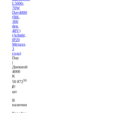
L5000-
70W
Day4000
(BK,
360
deg,
48V)
(Arlight,
IP20
Металл,
3
года)
Day
|
Дневной
4000
K
50
50 872
₽/
шт
В
наличии