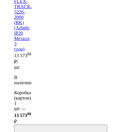
FLEX-
TRACK-
3226-
2000
(BK)
(Arlight,
IP20
Металл,
3
года)
98
13 573
₽/
шт
В
наличии
Коробка
(картон)
1
шт —
98
13 573
₽