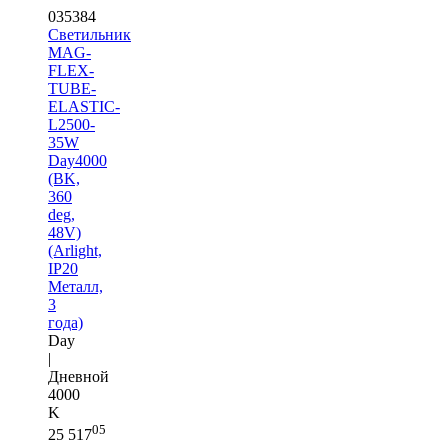
035384
Светильник
MAG-
FLEX-
TUBE-
ELASTIC-
L2500-
35W
Day4000
(BK,
360
deg,
48V)
(Arlight,
IP20
Металл,
3
года)
Day
|
Дневной
4000
K
05
25 517