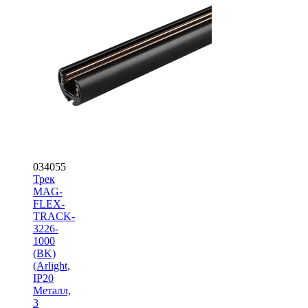
034055
Трек
MAG-
FLEX-
TRACK-
3226-
1000
(BK)
(Arlight,
IP20
Металл,
3