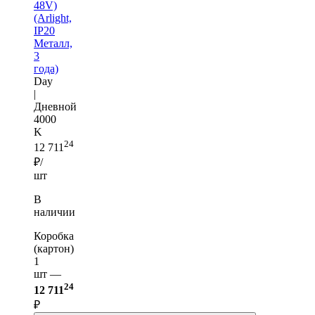
48V)
(Arlight,
IP20
Металл,
3
года)
Day
|
Дневной
4000
K
24
12 711
₽/
шт
В
наличии
Коробка
(картон)
1
шт —
24
12 711
₽