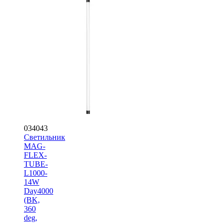
034043
Светильник
MAG-
FLEX-
TUBE-
L1000-
14W
Day4000
(BK,
360
deg,