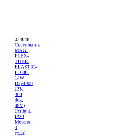
034048
Светильник
MAG-
FLEX-
TUBE-
ELASTIC-
L1000-
14W
Day4000
(BK,
360
deg,
48V)
(Arlight,
IP20
Металл,
3
года)