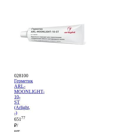
028100
Герметик
ARL-
MOONLIGHT-
10-
ST
(Arlight,
-)
77
651
₽/
шт