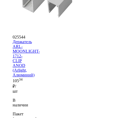
025544
Держатель
ARL-
MOONLIGHT-
1712-
CLIP
ANOD
(Arlight,
Алюминий)
34
105
₽/
шт
В
наличии
Пакет