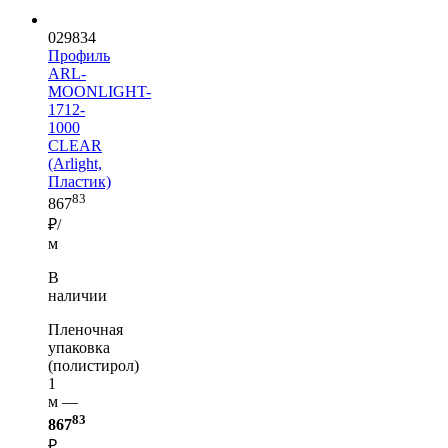
029834
Профиль
ARL-
MOONLIGHT-
1712-
1000
CLEAR
(Arlight,
Пластик)
83
867
₽/
м
В
наличии
Пленочная
упаковка
(полистирол)
1
м —
83
867
₽