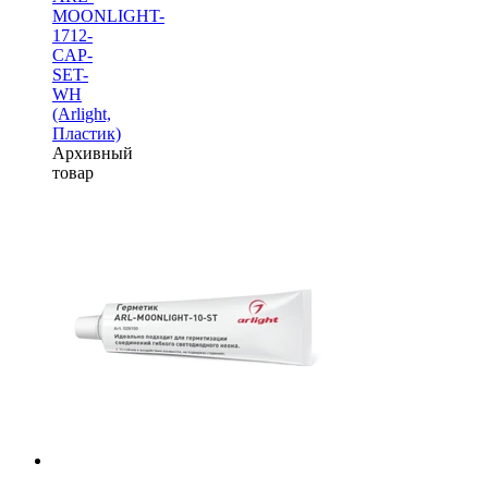
MOONLIGHT-
1712-
CAP-
SET-
WH
(Arlight,
Пластик)
Архивный
товар