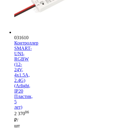
031610
Контроллер
SMART-
UNI-
RGBW
(12-
24V,
4x1.5A,
2.4G)
(Arlight,
IP20
Пластик,
5
лет)
06
2 370
₽/
шт