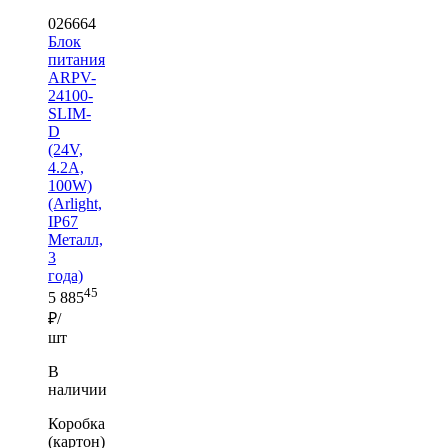
026664
Блок
питания
ARPV-
24100-
SLIM-
D
(24V,
4.2A,
100W)
(Arlight,
IP67
Металл,
3
года)
45
5 885
₽/
шт
В
наличии
Коробка
(картон)