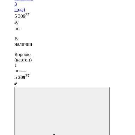
3
года)
27
5 309
₽/
шт
В
наличии
Коробка
(картон)
1
шт —
27
5 309
₽