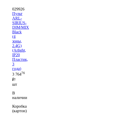
029926
Пульт
ARL-
SIRIUS-
DIM/MIX
Black
(4
зоны,
2.4G)
(Arlight,
IP20
Пластик,
3
года)
76
3 764
₽/
шт
В
наличии
Коробка
(картон)