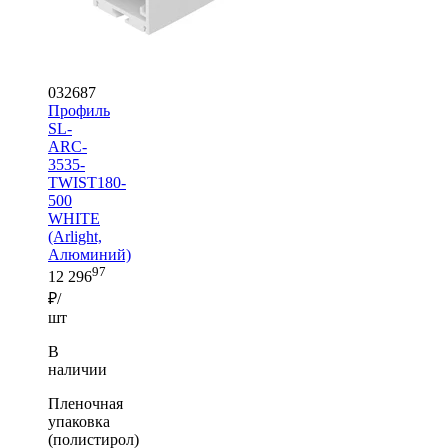
032687
Профиль
SL-
ARC-
3535-
TWIST180-
500
WHITE
(Arlight,
Алюминий)
97
12 296
₽/
шт
В
наличии
Пленочная
упаковка
(полистирол)