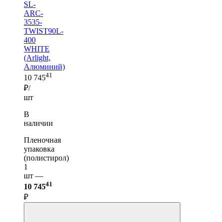
SL-
ARC-
3535-
TWIST90L-
400
WHITE
(Arlight,
Алюминий)
41
10 745
₽/
шт
В
наличии
Пленочная
упаковка
(полистирол)
1
шт —
41
10 745
₽