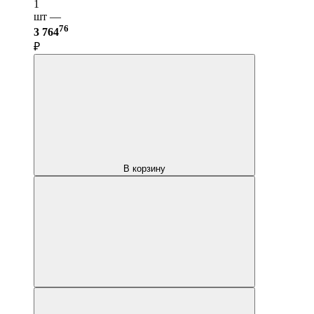
1
шт —
76
3 764
₽
В корзину