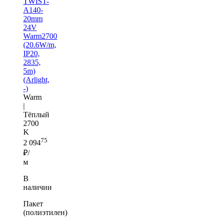
TWIST-
A140-
20mm
24V
Warm2700
(20.6W/m,
IP20,
2835,
5m)
(Arlight,
-)
Warm
|
Тёплый
2700
K
75
2 094
₽/
м
В
наличии
Пакет
(полиэтилен)