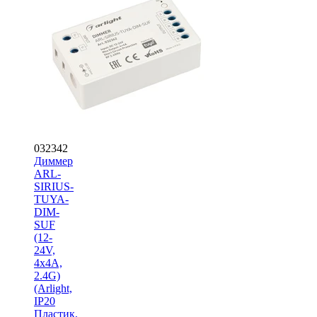
032342
Диммер
ARL-
SIRIUS-
TUYA-
DIM-
SUF
(12-
24V,
4x4A,
2.4G)
(Arlight,
IP20
Пластик,