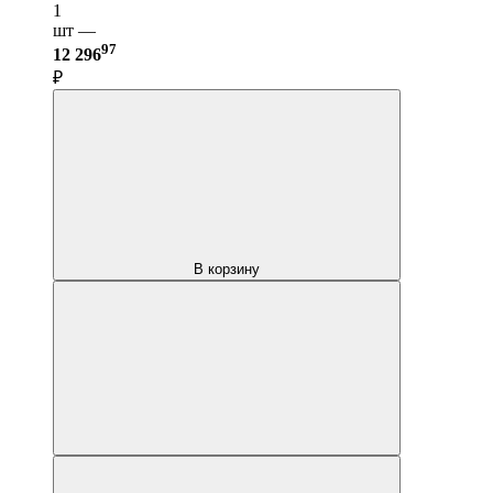
1
шт —
97
12 296
₽
В корзину