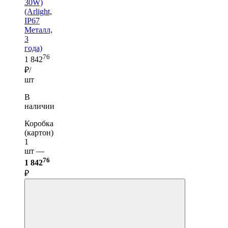
30W)
(Arlight,
IP67
Металл,
3
года)
76
1 842
₽/
шт
В
наличии
Коробка
(картон)
1
шт —
76
1 842
₽