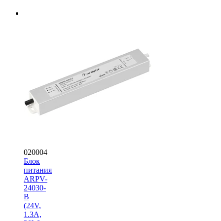
020004
Блок
питания
ARPV-
24030-
B
(24V,
1.3A,