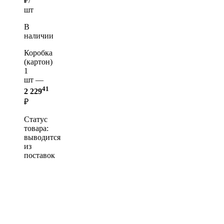
₽/
шт
В
наличии
Коробка
(картон)
1
шт —
41
2 229
₽
Статус
товара:
выводится
из
поставок