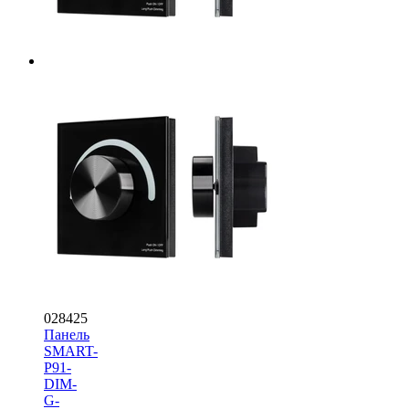
028425
Панель
SMART-
P91-
DIM-
G-