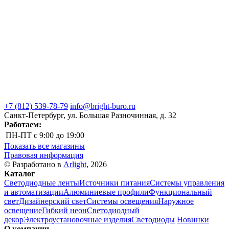
+7 (812) 539-78-79
info@bright-buro.ru
Санкт-Петербург, ул. Большая Разночинная, д. 32
Работаем:
ПН-ПТ
с 9:00 до 19:00
Показать все магазины
Правовая информация
© Разработано в
Arlight
, 2026
Каталог
Светодиодные ленты
Источники питания
Системы управления
и автоматизации
Алюминиевые профили
Функциональный
свет
Дизайнерский свет
Системы освещения
Наружное
освещение
Гибкий неон
Светодиодный
декор
Электроустановочные изделия
Светодиоды
Новинки
О компании