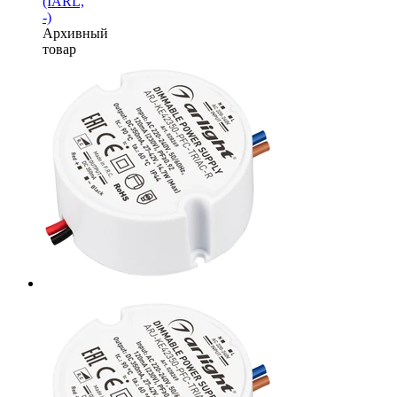
(IARL,
-)
Архивный
товар