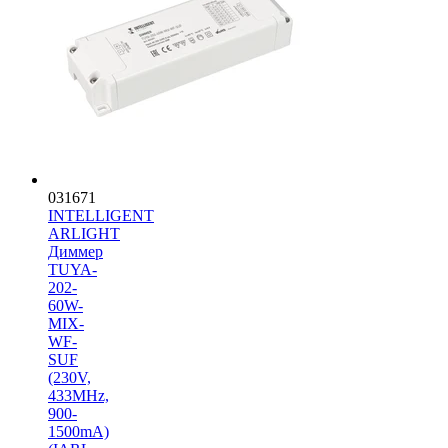
031671
INTELLIGENT
ARLIGHT
Диммер
TUYA-
202-
60W-
MIX-
WF-
SUF
(230V,
433MHz,
900-
1500mA)