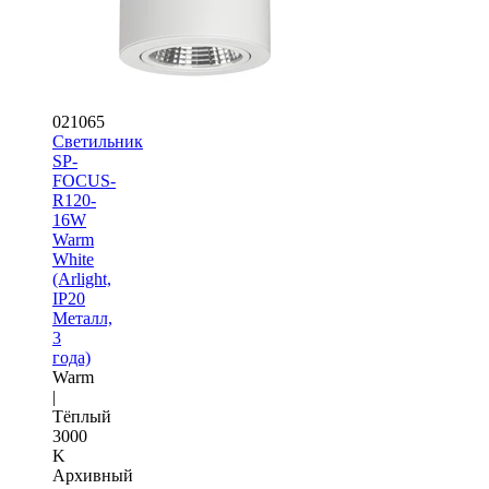
021065
Светильник
SP-
FOCUS-
R120-
16W
Warm
White
(Arlight,
IP20
Металл,
3
года)
Warm
|
Тёплый
3000
K
Архивный