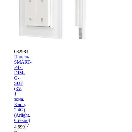
032983
Панель
SMART-
P47-
DIM-
G-
SUF
(3V,
1
зона,
Knob,
2.4G)
(Arlight,
Стекло)
47
4 599