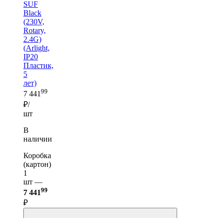
SUF
Black
(230V,
Rotary,
2.4G)
(Arlight,
IP20
Пластик,
5
лет)
99
7 441
₽/
шт
В
наличии
Коробка
(картон)
1
шт —
99
7 441
₽