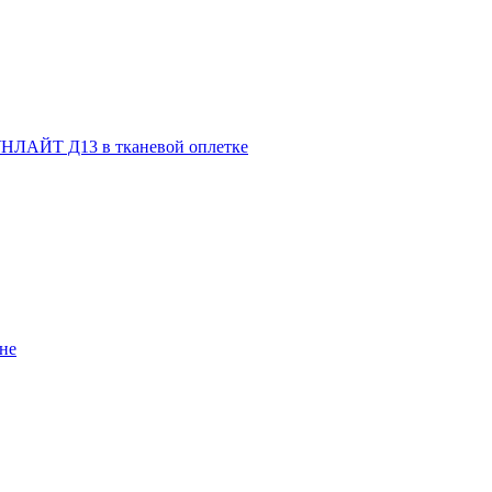
НЛАЙТ Д13 в тканевой оплетке
не