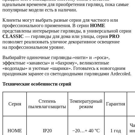
идеальным временем для приобретения гирлянд, пока самые
популярные модели есть в наличии.
Клиенты могут выбрать разные серии для частного или
профессионального применения. В серии
HOME
представлены интерьерные гирлянды, в универсальной серии
CLASSIC
— гирлянды для дома или улицы, серия
PRO
позволяет реализовать уличное декоративное освещение
на профессиональном уровне.
Выбирайте одиночные гирлянды-«нити» и -«роса»,
эффектные «занавесы» и «бахрому», великолепные
«водопады» и уютные «шарики». Готовьтесь к новогодним
праздникам заранее со светодиодными гирляндами Ardecoled.
Технические особенности серий
Степень
Температурный
Серия
Гарантия
пылевлагозащиты
режим
Ча
HOME
IP20
−20…+ 40 °C
1 год
ин