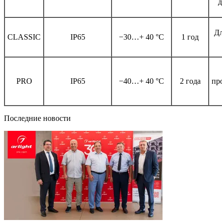
д
Дл
CLASSIC
IP65
−30…+ 40 °C
1 год
PRO
IP65
−40…+ 40 °C
2 года
пр
Последние новости