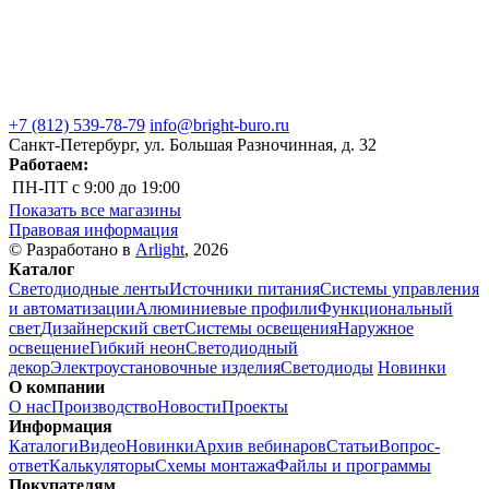
+7 (812) 539-78-79
info@bright-buro.ru
Санкт-Петербург, ул. Большая Разночинная, д. 32
Работаем:
ПН-ПТ
с 9:00 до 19:00
Показать все магазины
Правовая информация
© Разработано в
Arlight
, 2026
Каталог
Светодиодные ленты
Источники питания
Системы управления
и автоматизации
Алюминиевые профили
Функциональный
свет
Дизайнерский свет
Системы освещения
Наружное
освещение
Гибкий неон
Светодиодный
декор
Электроустановочные изделия
Светодиоды
Новинки
О компании
О нас
Производство
Новости
Проекты
Информация
Каталоги
Видео
Новинки
Архив вебинаров
Статьи
Вопрос-
ответ
Калькуляторы
Схемы монтажа
Файлы и программы
Покупателям