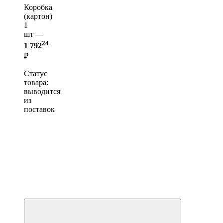
Коробка
(картон)
1
шт —
24
1 792
₽
Статус
товара:
выводится
из
поставок