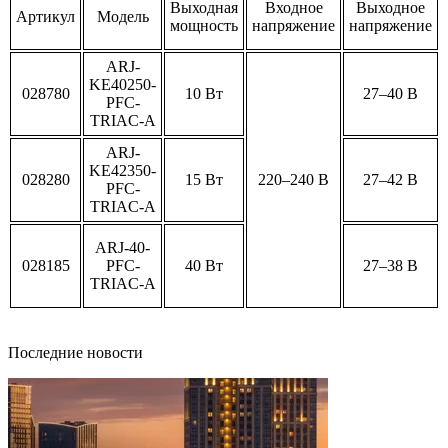
Выходная
Входное
Выходное
Артикул
Модель
мощность
напряжение
напряжение
ARJ-
KE40250-
028780
10 Вт
27–40 В
PFC-
TRIAC-A
ARJ-
KE42350-
028280
15 Вт
220–240 В
27–42 В
PFC-
TRIAC-A
ARJ-40-
028185
PFC-
40 Вт
27–38 В
TRIAC-A
Последние новости