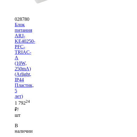
028780
Блок
питания
ARJ-
KE40250-
PFC-
TRIAC-
A
(10W,
250mA)
(Arlight,
IP44
Пластик,
5
лет)
24
1 792
₽/
шт
В
наличии