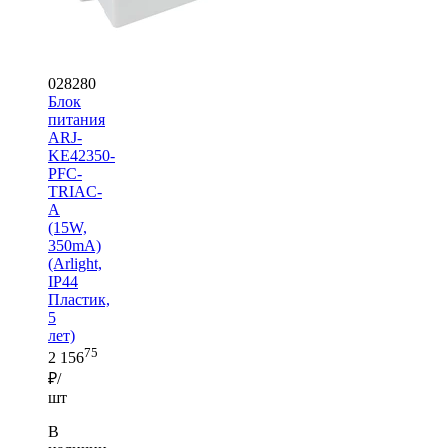
028280
Блок
питания
ARJ-
KE42350-
PFC-
TRIAC-
A
(15W,
350mA)
(Arlight,
IP44
Пластик,
5
лет)
75
2 156
₽/
шт
В