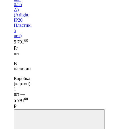
0.55
A)
(Arlight,
IP20
Пластик,
5
лет)
60
5 791
₽/
шт
В
наличии
Коробка
(картон)
1
шт —
60
5 791
₽