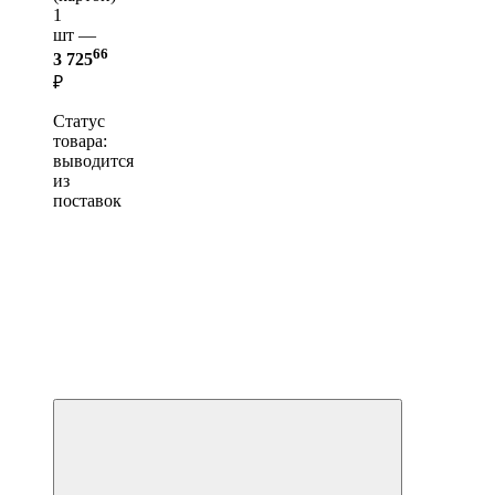
1
шт —
66
3 725
₽
Статус
товара:
выводится
из
поставок