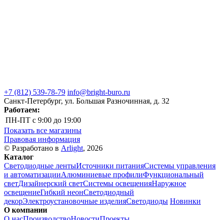
+7 (812) 539-78-79
info@bright-buro.ru
Санкт-Петербург, ул. Большая Разночинная, д. 32
Работаем:
ПН-ПТ
с 9:00 до 19:00
Показать все магазины
Правовая информация
© Разработано в
Arlight
, 2026
Каталог
Светодиодные ленты
Источники питания
Системы управления
и автоматизации
Алюминиевые профили
Функциональный
свет
Дизайнерский свет
Системы освещения
Наружное
освещение
Гибкий неон
Светодиодный
декор
Электроустановочные изделия
Светодиоды
Новинки
О компании
О нас
Производство
Новости
Проекты