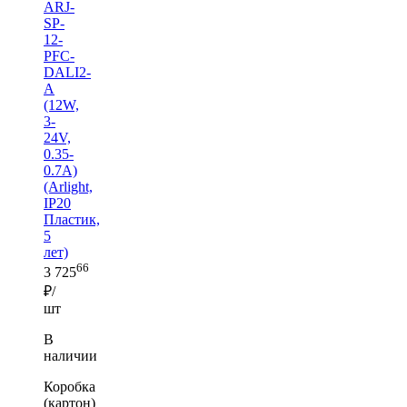
ARJ-
SP-
12-
PFC-
DALI2-
A
(12W,
3-
24V,
0.35-
0.7A)
(Arlight,
IP20
Пластик,
5
лет)
66
3 725
₽/
шт
В
наличии
Коробка
(картон)