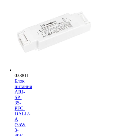
033811
Блок
питания
ARJ-
SP-
35-
PFC-
DALI2-
A
(35W,
3-
40V,