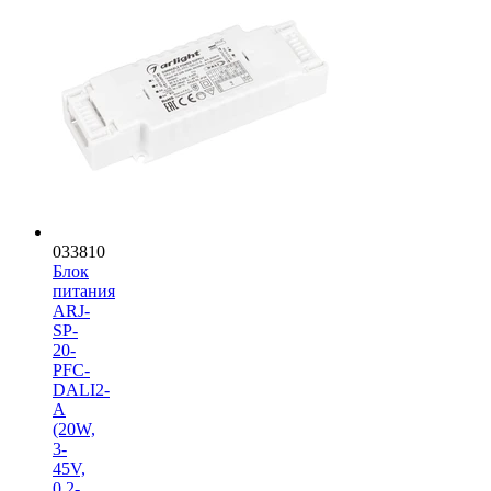
033810
Блок
питания
ARJ-
SP-
20-
PFC-
DALI2-
A
(20W,
3-
45V,
0.2-