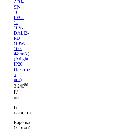
ARJ-
SP-
10-
PFC-
1-
10V-
DALI2-
PD
(10W,
100-
440mA)
(Arlight,
IP20
Пластик,
5
лет)
86
3 246
₽/
шт
В
наличии
Коробка
(картон)