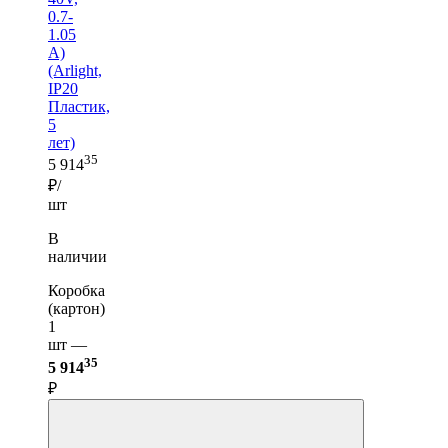
0.7-
1.05
A)
(Arlight,
IP20
Пластик,
5
лет)
35
5 914
₽/
шт
В
наличии
Коробка
(картон)
1
шт —
35
5 914
₽