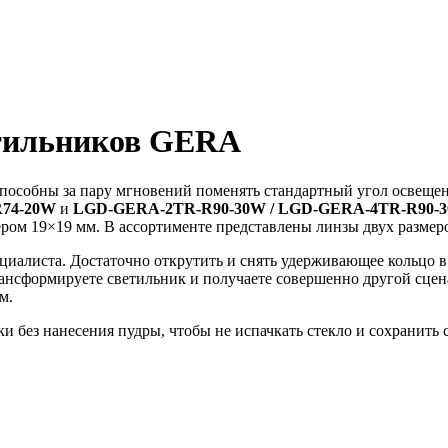
тильников GERA
пособны за пару мгновений поменять стандартный угол освещен
R74-20W
и
LGD-GERA-2TR-R90-30W / LGD-GERA-4TR-R90-
ром 19×19 мм. В ассортименте представлены линзы двух размер
иалиста. Достаточно открутить и снять удерживающее кольцо в
трансформируете светильник и получаете совершенно другой сцен
м.
 без нанесения пудры, чтобы не испачкать стекло и сохранить 