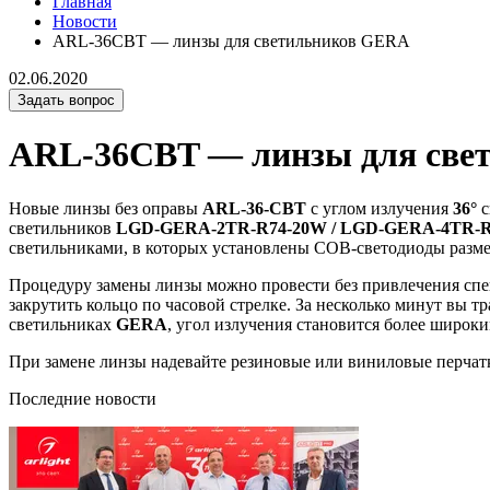
Главная
Новости
ARL-36CBT — линзы для светильников GERA
02.06.2020
Задать вопрос
ARL-36CBT — линзы для све
Новые линзы без оправы
ARL-36-CBT
с углом излучения
36°
с
светильников
LGD-GERA-2TR-R74-20W / LGD-GERA-4TR-
светильниками, в которых установлены COB-светодиоды разме
Процедуру замены линзы можно провести без привлечения спец
закрутить кольцо по часовой стрелке. За несколько минут вы 
светильниках
GERA
, угол излучения становится более широки
При замене линзы надевайте резиновые или виниловые перчатки
Последние новости