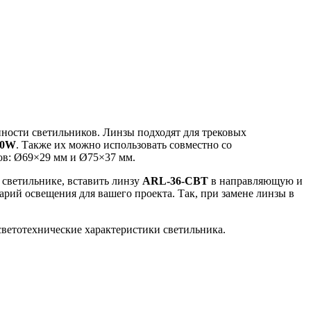
ности светильников. Линзы подходят для трековых
30W
. Также их можно использовать совместно со
ов: Ø69×29 мм и Ø75×37 мм.
 светильнике, вставить линзу
ARL-36-CBT
в направляющую и
арий освещения для вашего проекта. Так, при замене линзы в
светотехнические характеристики светильника.