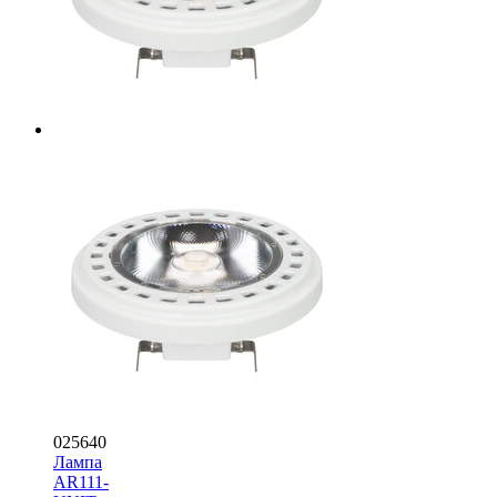
025640
Лампа
AR111-