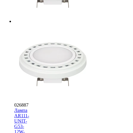
026887
Лампа
AR111-
UNIT-
G53-
12W-