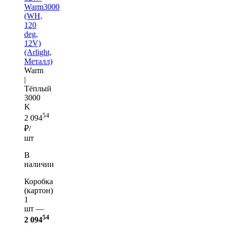
Warm3000
(WH,
120
deg,
12V)
(Arlight,
Металл)
Warm
|
Тёплый
3000
K
54
2 094
₽/
шт
В
наличии
Коробка
(картон)
1
шт —
54
2 094