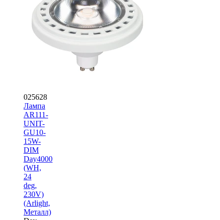
025628
Лампа
AR111-
UNIT-
GU10-
15W-
DIM
Day4000
(WH,
24
deg,
230V)
(Arlight,
Металл)