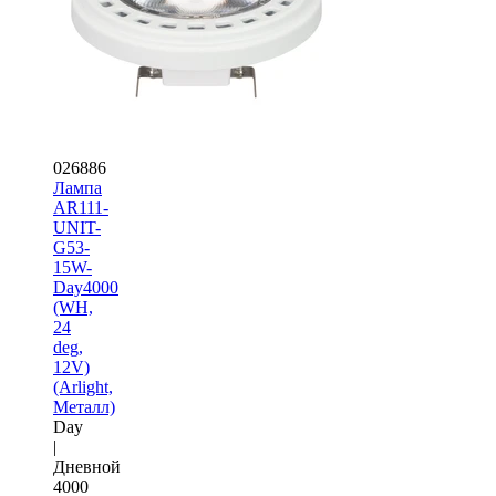
026886
Лампа
AR111-
UNIT-
G53-
15W-
Day4000
(WH,
24
deg,
12V)
(Arlight,
Металл)
Day
|
Дневной
4000