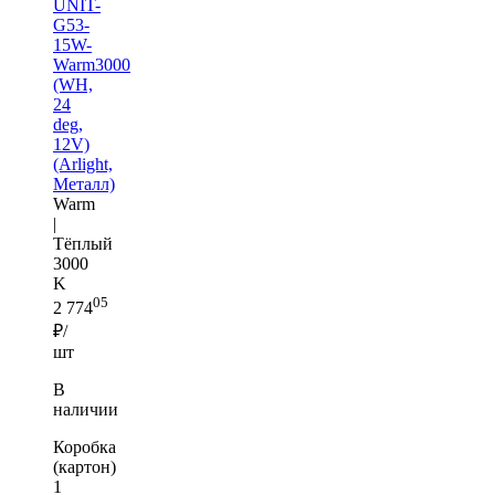
UNIT-
G53-
15W-
Warm3000
(WH,
24
deg,
12V)
(Arlight,
Металл)
Warm
|
Тёплый
3000
K
05
2 774
₽/
шт
В
наличии
Коробка
(картон)
1