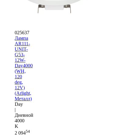
025637
Лампа
AR111-
UNIT-
G53-
12W-
Day4000
(WH,
120
deg,
12V)
(Arlight,
Металл)
Day
|
Дневной
4000
K
54
2 094