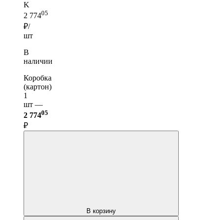
K
05
2 774
₽/
шт
В
наличии
Коробка
(картон)
1
шт —
05
2 774
₽
В корзину