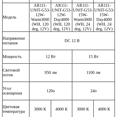
AR111-
AR111-
AR111-
AR111-
UNIT-G53-
UNIT-G53-
UNIT-G53-
UNIT-G53-
12W-
12W-
15W-
15W-
Модель
Warm3000
Day4000
Warm3000
Day4000
(WH, 120
(WH, 120
(WH, 24
(WH, 24
deg, 12V)
deg, 12V)
deg, 12V)
deg, 12V)
Напряжение
DC 12 В
питания
Мощность
12 Вт
15 Вт
Световой
950 лм
1100 лм
поток
Угол
120o
24o
освещения
Цветовая
3000 К
4000 К
3000 К
4000 К
температура