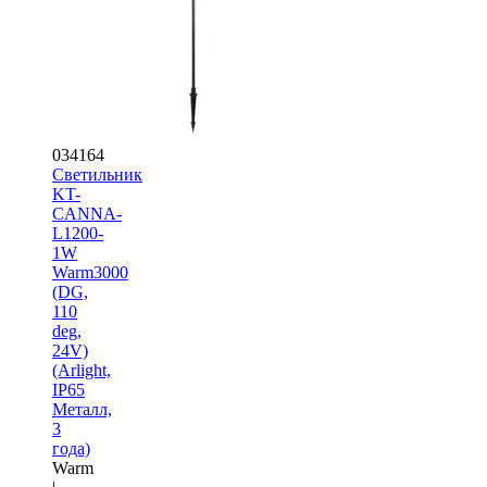
034164
Светильник
KT-
CANNA-
L1200-
1W
Warm3000
(DG,
110
deg,
24V)
(Arlight,
IP65
Металл,
3
года)
Warm