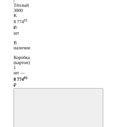
|
Тёплый
3000
K
91
8 774
₽/
шт
В
наличии
Коробка
(картон)
1
шт —
91
8 774
₽