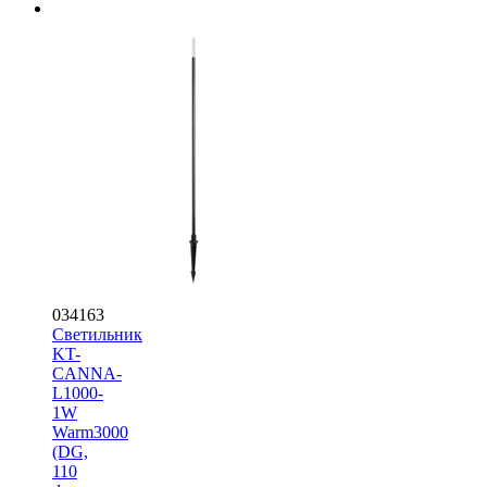
034163
Светильник
KT-
CANNA-
L1000-
1W
Warm3000
(DG,
110