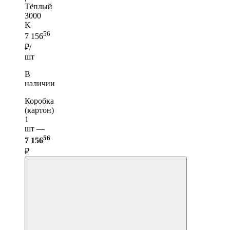
Тёплый
3000
K
56
7 156
₽/
шт
В
наличии
Коробка
(картон)
1
шт —
56
7 156
₽