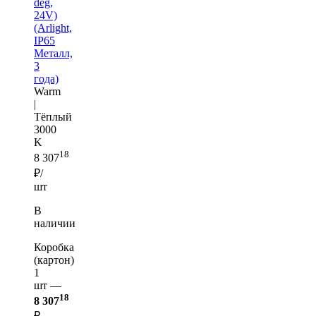
deg,
24V)
(Arlight,
IP65
Металл,
3
года)
Warm
|
Тёплый
3000
K
18
8 307
₽/
шт
В
наличии
Коробка
(картон)
1
шт —
18
8 307
₽