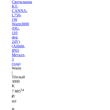
Светильник
KT-
CANNA-
L750-
1W
Warm3000
(DG,
110
deg,
24V)
(Arlight,
IP65
Металл,
3
года)
Warm
|
Тёплый
3000
K
54
7 885
₽/
шт
В