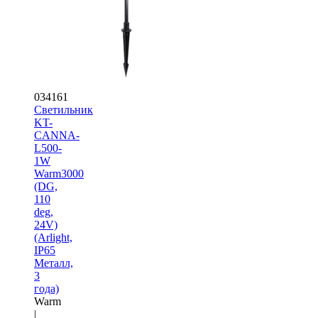
034161
Светильник
KT-
CANNA-
L500-
1W
Warm3000
(DG,
110
deg,
24V)
(Arlight,
IP65
Металл,
3
года)
Warm
|