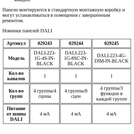
Панели монтируются в стандартную монтажную коробку и
могут устанавливаться в помещения с завершенным
ремонтом.
Новинки панелей DALI
Артикул
029243
029244
029245
DALI-223-
DALI-223-
DALI-223-4G-
Модель
1G-4S-IN-
1G-8SC-IN-
DIM-IN-BLACK
BLACK
BLACK
Кол-во
1
1
1
каналов
4 группы/3
Кол-во
4 группы/4
4 группы/8
функции в
групп
сцены
сцен
каждой группе
Питание
от шины
4 мА
4 мА
4 мА
DALI