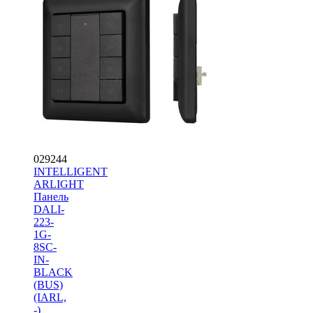
029244
INTELLIGENT
ARLIGHT
Панель
DALI-
223-
1G-
8SC-
IN-
BLACK
(BUS)
(IARL,
-)