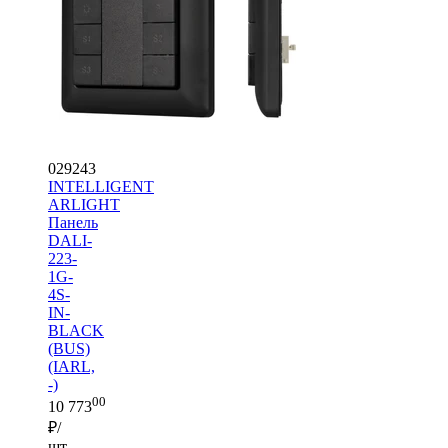
029243
INTELLIGENT
ARLIGHT
Панель
DALI-
223-
1G-
4S-
IN-
BLACK
(BUS)
(IARL,
-)
00
10 773
₽/
шт