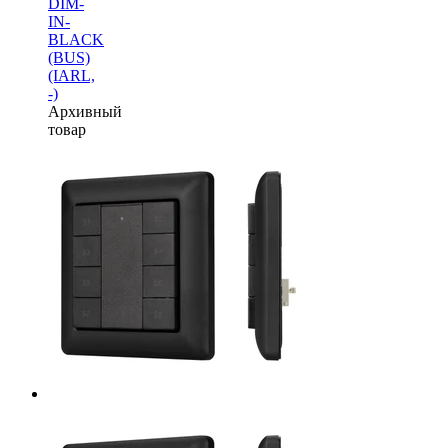
DIM-
IN-
BLACK
(BUS)
(IARL,
-)
Архивный
товар