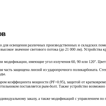
ов
о для освещения различных производственных и складских по
сокое значение светового потока (до 21 000 лм). Устройства кр
три модификации, имеющие угол излучения 60, 90 или 120°. Цвет
кая часть защищена линзой из ударопрочного поликарбоната. Ст
оды.
тором коэффициента мощности (PF>0.95), защитой от кратковре
светильником поставляется рым-болт. Также устройство возможн
дивидуальному заказу, а также модификаций с управлением по п