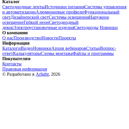
Каталог
Светодиодные ленты
Источники питания
Системы управления
и автоматизации
Алюминиевые профили
Функциональный
свет
Дизайнерский свет
Системы освещения
Наружное
освещение
Гибкий неон
Светодиодный
декор
Электроустановочные изделия
Светодиоды
Новинки
О компании
О нас
Производство
Новости
Проекты
Информация
Каталоги
Видео
Новинки
Архив вебинаров
Статьи
Вопрос-
ответ
Калькуляторы
Схемы монтажа
Файлы и программы
Покупателям
Контакты
Правовая информация
© Разработано в
Arlight
, 2026