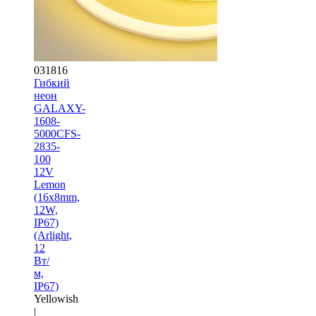
031816
Гибкий
неон
GALAXY-
1608-
5000CFS-
2835-
100
12V
Lemon
(16x8mm,
12W,
IP67)
(Arlight,
12
Вт/
м,
IP67)
Yellowish
|