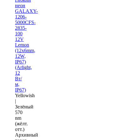
неон
GALAXY-
1206-
5000CFS-
2835-
100
12V
Lemon
(12x6mm,
12W,
IP67)
(Arlight,
12
Вт/
м,
IP67)
Yellowish
|
Зелёный
570
nm
(жёлт.
отт.)
Архивный