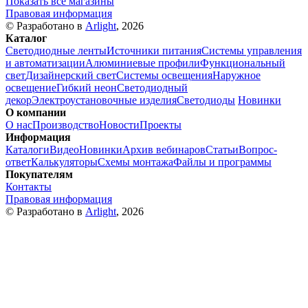
Показать все магазины
Правовая информация
© Разработано в
Arlight
, 2026
Каталог
Светодиодные ленты
Источники питания
Системы управления
и автоматизации
Алюминиевые профили
Функциональный
свет
Дизайнерский свет
Системы освещения
Наружное
освещение
Гибкий неон
Светодиодный
декор
Электроустановочные изделия
Светодиоды
Новинки
О компании
О нас
Производство
Новости
Проекты
Информация
Каталоги
Видео
Новинки
Архив вебинаров
Статьи
Вопрос-
ответ
Калькуляторы
Схемы монтажа
Файлы и программы
Покупателям
Контакты
Правовая информация
© Разработано в
Arlight
, 2026