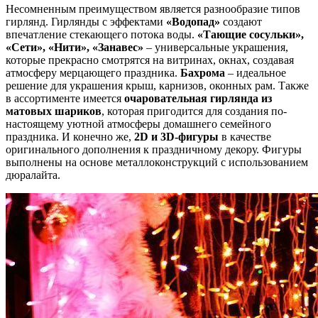
Несомненным преимуществом является разнообразие типов
гирлянд. Гирлянды с эффектами
«Водопад»
создают
впечатление стекающего потока воды.
«Тающие сосульки»,
«Сети», «Нити», «Занавес»
– универсальные украшения,
которые прекрасно смотрятся на витринах, окнах, создавая
атмосферу мерцающего праздника.
Бахрома
– идеальное
решение для украшения крыш, карнизов, оконных рам. Также
в ассортименте имеется
очаровательная гирлянда из
матовых шариков
, которая пригодится для создания по-
настоящему уютной атмосферы домашнего семейного
праздника. И конечно же,
2D и 3D-фигуры
в качестве
оригинального дополнения к праздничному декору. Фигуры
выполнены на основе металлоконструкций с использованием
дюралайта.