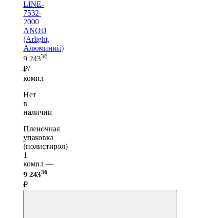
LINE-
7532-
2000
ANOD
(Arlight,
Алюминий)
36
9 243
₽/
компл
Нет
в
наличии
Пленочная
упаковка
(полистирол)
1
компл —
36
9 243
₽