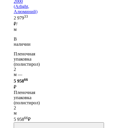
2000
(Arlight,
Алюминий)
33
2 979
₽/
м
В
наличии
Пленочная
упаковка
(полистирол)
2
м —
66
5 958
₽
Пленочная
упаковка
(полистирол)
2
м
66
5 958
₽