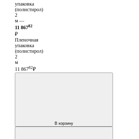
упаковка
(полистирол)
2
м —
82
11 867
₽
Пленочная
упаковка
(полистирол)
2
м
82
11 867
₽
В корзину