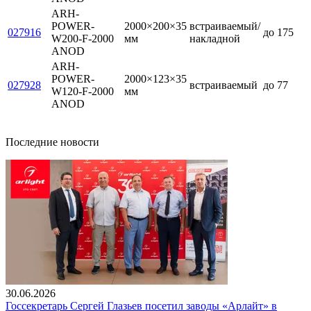
ARH-
POWER-
2000×200×35
встраиваемый/
027916
до 175
W200-F-2000
мм
накладной
ANOD
ARH-
POWER-
2000×123×35
027928
встраиваемый
до 77
W120-F-2000
мм
ANOD
Последние новости
30.06.2026
Госсекретарь Сергей Глазьев посетил заводы «Арлайт» в