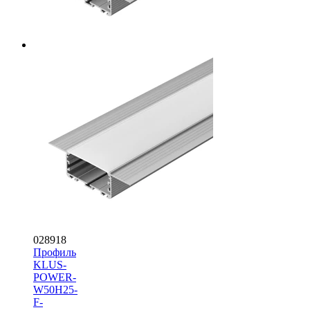
028918
Профиль
KLUS-
POWER-
W50H25-
F-