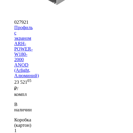
027921
Профиль
с
экраном
ARH-
POWER-
W180-
2000
ANOD
(Arlight,
Алюминий)
05
23 521
₽/
компл
В
наличии
Коробка
(картон)
1