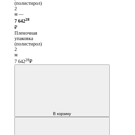
(полистирол)
2
м —
28
7 642
₽
Пленочная
упаковка
(полистирол)
2
м
28
7 642
₽
В корзину