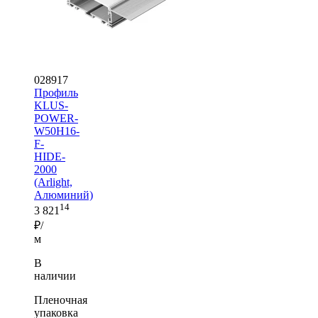
028917
Профиль
KLUS-
POWER-
W50H16-
F-
HIDE-
2000
(Arlight,
Алюминий)
14
3 821
₽/
м
В
наличии
Пленочная
упаковка