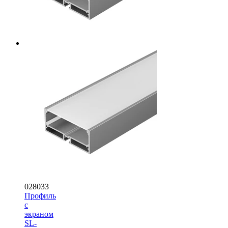
028033
Профиль
с
экраном
SL-