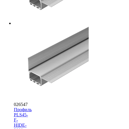
026547
Профиль
PLS45-
F-
HIDE-