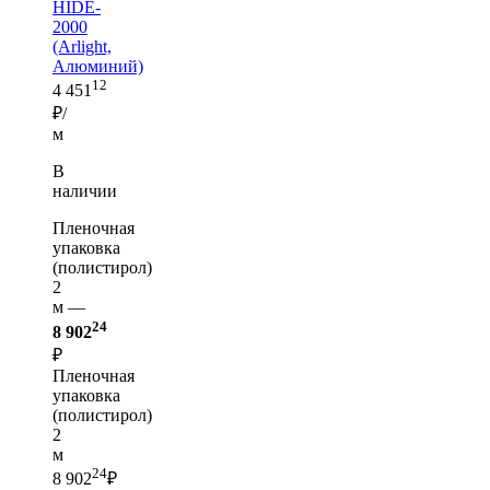
HIDE-
2000
(Arlight,
Алюминий)
12
4 451
₽/
м
В
наличии
Пленочная
упаковка
(полистирол)
2
м —
24
8 902
₽
Пленочная
упаковка
(полистирол)
2
м
24
8 902
₽