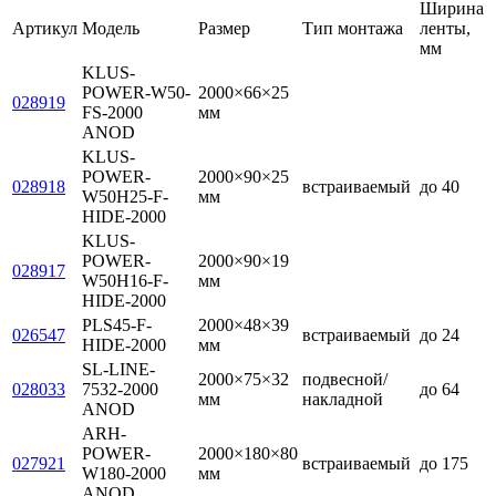
Ширина
Артикул
Модель
Размер
Тип монтажа
ленты,
мм
KLUS-
POWER-W50-
2000×66×25
028919
FS-2000
мм
ANOD
KLUS-
POWER-
2000×90×25
028918
встраиваемый
до 40
W50H25-F-
мм
HIDE-2000
KLUS-
POWER-
2000×90×19
028917
W50H16-F-
мм
HIDE-2000
PLS45-F-
2000×48×39
026547
встраиваемый
до 24
HIDE-2000
мм
SL-LINE-
2000×75×32
подвесной/
028033
7532-2000
до 64
мм
накладной
ANOD
ARH-
POWER-
2000×180×80
027921
встраиваемый
до 175
W180-2000
мм
ANOD