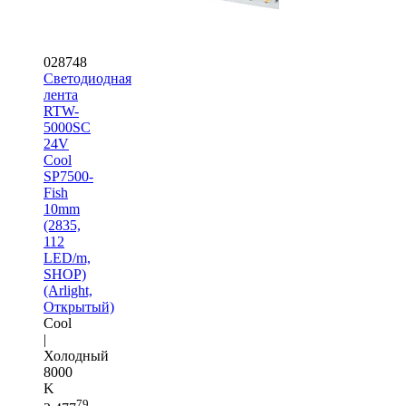
028748
Светодиодная
лента
RTW-
5000SC
24V
Cool
SP7500-
Fish
10mm
(2835,
112
LED/m,
SHOP)
(Arlight,
Открытый)
Cool
|
Холодный
8000
K
79