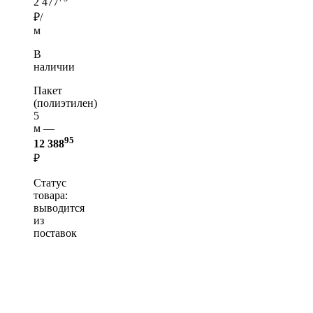
2 477
₽/
м
В
наличии
Пакет
(полиэтилен)
5
м —
95
12 388
₽
Статус
товара:
выводится
из
поставок