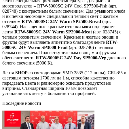
ленты специальная цветовая температура. Для рыбы и
морепродуктов – RTW-5000SC 24V Cool SP7500-Fish (арт.
028748) с контрастным белым свечением. Для румяного хлеба
и выпечки необходим специальный теплый свет с желтым
оттенком
RTW-5000SC 24V Warm SP2500-Bread
(арт.
028744). Насыщенные красные оттенки мяса подчеркнет
лента
RTW-5000SC 24V Warm SP2900-Meat
(арт. 028745) с
теплым розоватым свечением. Красные и желтые овощи и
фрукты будут выглядеть аппетитно благодаря ленте
RTW-
5000SC 24V Warm SP3000-Fruit
(арт. 028746) с теплым
белым свечением. Подсветку зеленым овощам и фруктам
обеспечит лента
RTW-5000SC 24V Day SP5000-Veg
дневного
белого свечения (5000 К).
Лента
SHOP
со светодиодами SMD 2835 (112 шт./м), CRI>85 и
световым потоком 1700 лм на 1 м, способна качественно
передавать цвета и равномерно освещать продуктовые
витрины. Стандартная ширина 10 мм позволяет
устанавливать ленту в большинство профилей.
Последние новости