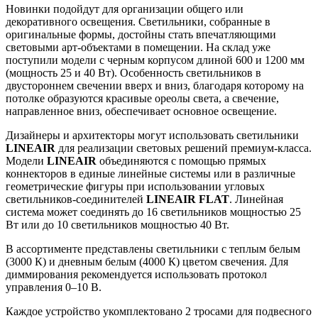
Новинки подойдут для организации общего или
декоративного освещения. Светильники, собранные в
оригинальные формы, достойны стать впечатляющими
световыми арт-объектами в помещении. На склад уже
поступили модели с черным корпусом длиной 600 и 1200 мм
(мощность 25 и 40 Вт). Особенность светильников в
двустороннем свечении вверх и вниз, благодаря которому на
потолке образуются красивые ореолы света, а свечение,
направленное вниз, обеспечивает основное освещение.
Дизайнеры и архитекторы могут использовать светильники
LINEAIR
для реализации световых решений премиум-класса.
Модели
LINEAIR
объединяются с помощью прямых
коннекторов в единые линейные системы или в различные
геометрические фигуры при использовании угловых
светильников-соединителей
LINEAIR FLAT
. Линейная
система может соединять до 16 светильников мощностью 25
Вт или до 10 светильников мощностью 40 Вт.
В ассортименте представлены светильники с теплым белым
(3000 К) и дневным белым (4000 К) цветом свечения. Для
диммирования рекомендуется использовать протокол
управления 0–10 В.
Каждое устройство укомплектовано 2 тросами для подвесного