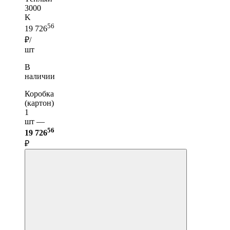
3000
K
56
19 726
₽/
шт
В
наличии
Коробка
(картон)
1
шт —
56
19 726
₽