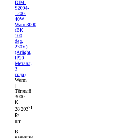
DIM-
S2094-
1200-
40W
Warm3000
(BK,
100
deg,
230V)
(Arlight,
IP20
Металл,
3
года)
Warm
|
Тёплый
3000
K
71
28 203
₽/
шт
В
наличии