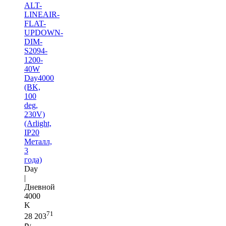
ALT-
LINEAIR-
FLAT-
UPDOWN-
DIM-
S2094-
1200-
40W
Day4000
(BK,
100
deg,
230V)
(Arlight,
IP20
Металл,
3
года)
Day
|
Дневной
4000
K
71
28 203