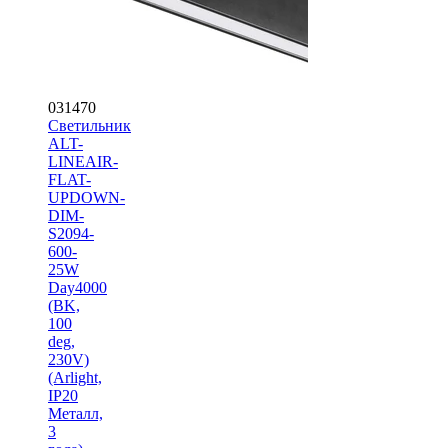
031470
Светильник
ALT-
LINEAIR-
FLAT-
UPDOWN-
DIM-
S2094-
600-
25W
Day4000
(BK,
100
deg,
230V)
(Arlight,
IP20
Металл,
3