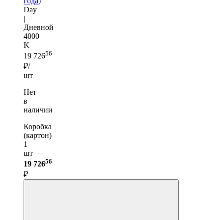
года)
Day
|
Дневной
4000
K
56
19 726
₽/
шт
Нет
в
наличии
Коробка
(картон)
1
шт —
56
19 726
₽