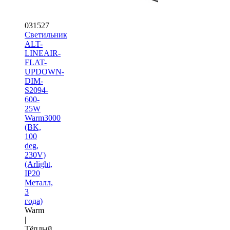
031527
Светильник
ALT-
LINEAIR-
FLAT-
UPDOWN-
DIM-
S2094-
600-
25W
Warm3000
(BK,
100
deg,
230V)
(Arlight,
IP20
Металл,
3
года)
Warm
|
Тёплый