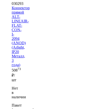
030293
Коннектор
прямой
ALT-
LINEAIR-
FLAT-
CON-
I-
2094
(ANOD)
(Arlight,
IP20
Металл,
3
года)
73
508
₽/
шт
Нет
в
наличии
Пакет