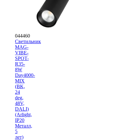
044460
Светильник
MAG-
VIBE-
SPOT-
R35-
8W
Day4000-
MIX
(BK,
24
deg,
48V,
DALI)
(Arlight,
IP20
Металл,
5
лет)