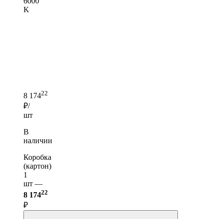
6000
K
22
8 174
₽/
шт
В
наличии
Коробка
(картон)
1
шт —
22
8 174
₽