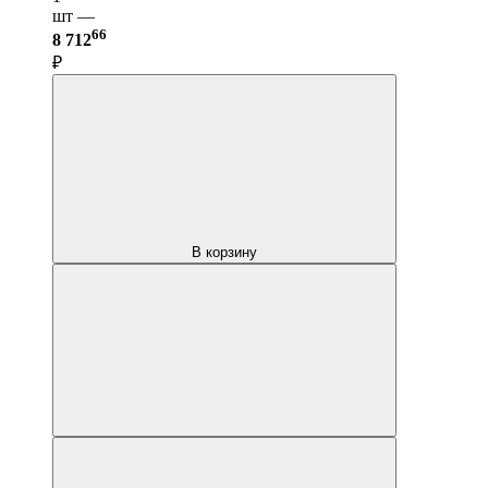
шт —
66
8 712
₽
В корзину