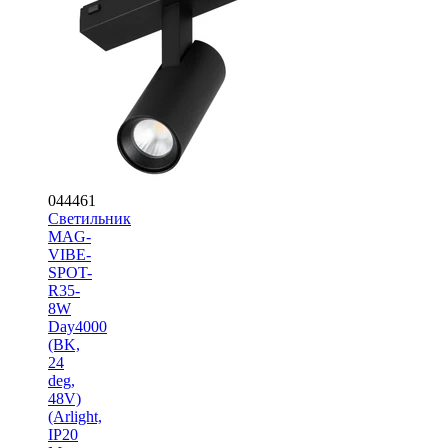
044461
Светильник
MAG-
VIBE-
SPOT-
R35-
8W
Day4000
(BK,
24
deg,
48V)
(Arlight,
IP20