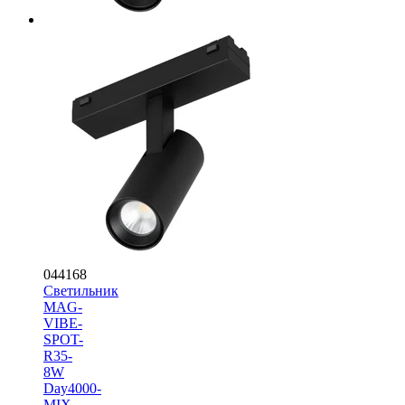
044168
Светильник
MAG-
VIBE-
SPOT-
R35-
8W
Day4000-
MIX