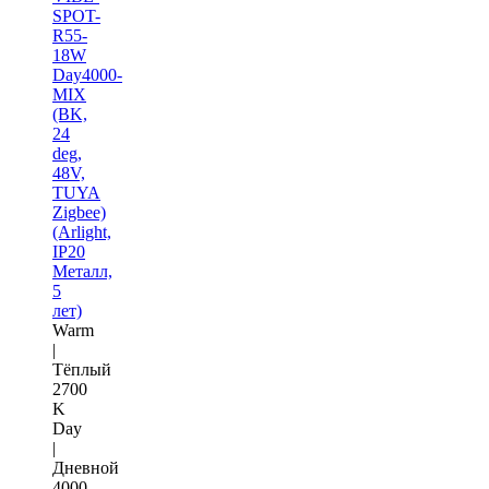
SPOT-
R55-
18W
Day4000-
MIX
(BK,
24
deg,
48V,
TUYA
Zigbee)
(Arlight,
IP20
Металл,
5
лет)
Warm
|
Тёплый
2700
K
Day
|
Дневной
4000