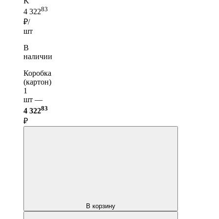
K
83
4 322
₽/
шт
В
наличии
Коробка
(картон)
1
шт —
83
4 322
₽
В корзину