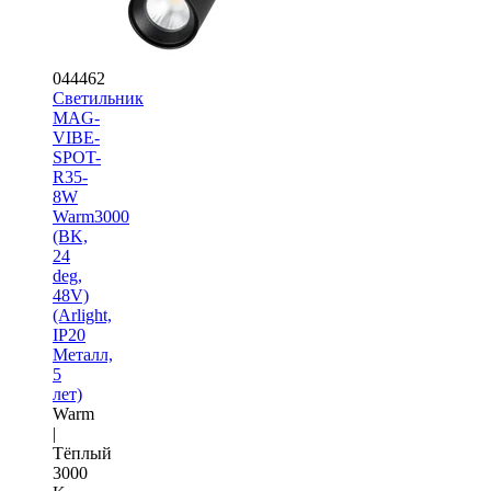
044462
Светильник
MAG-
VIBE-
SPOT-
R35-
8W
Warm3000
(BK,
24
deg,
48V)
(Arlight,
IP20
Металл,
5
лет)
Warm
|
Тёплый
3000