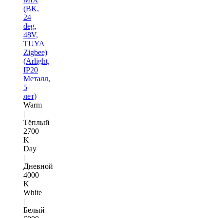
(BK,
24
deg,
48V,
TUYA
Zigbee)
(Arlight,
IP20
Металл,
5
лет)
Warm
|
Тёплый
2700
K
Day
|
Дневной
4000
K
White
|
Белый