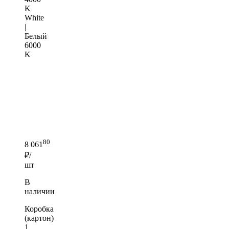
K
White
|
Белый
6000
K
80
8 061
₽/
шт
В
наличии
Коробка
(картон)
1