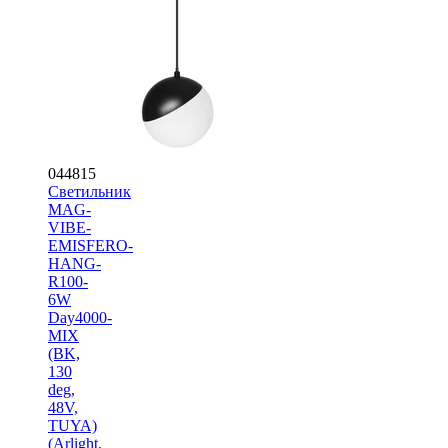
044815
Светильник
MAG-
VIBE-
EMISFERO-
HANG-
R100-
6W
Day4000-
MIX
(BK,
130
deg,
48V,
TUYA)
(Arlight,