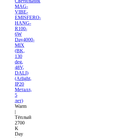
Светильник
MAG-
VIBE-
EMISFERO-
HANG-
R100-
6W
Day4000-
MIX
(BK,
130
deg,
48V,
DALI)
(Arlight,
IP20
Металл,
5
лет)
Warm
|
Тёплый
2700
K
Day