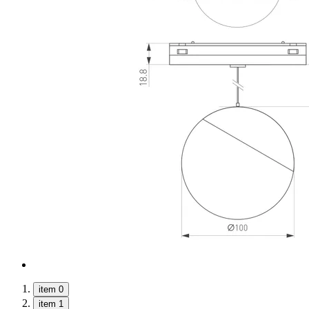
item 0
item 1