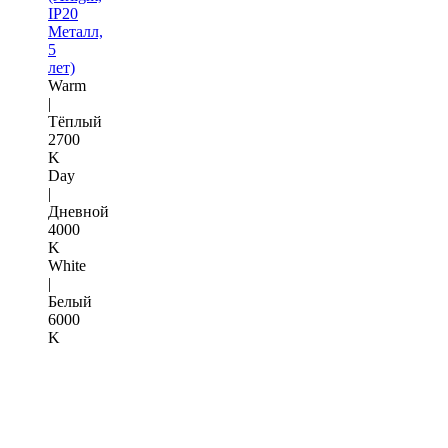
IP20
Металл,
5
лет)
Warm
|
Тёплый
2700
K
Day
|
Дневной
4000
K
White
|
Белый
6000
K