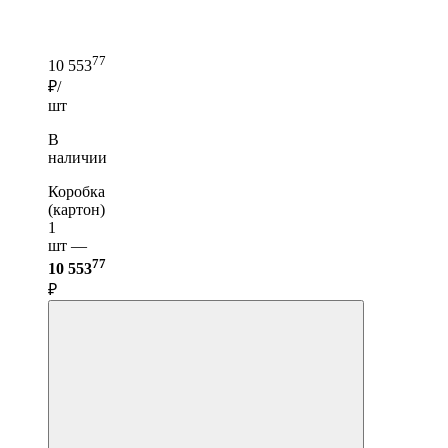
77
10 553
₽/
шт
В
наличии
Коробка
(картон)
1
шт —
77
10 553
₽