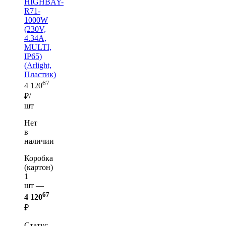
HIGHBAY-
R71-
1000W
(230V,
4.34A,
MULTI,
IP65)
(Arlight,
Пластик)
67
4 120
₽/
шт
Нет
в
наличии
Коробка
(картон)
1
шт —
67
4 120
₽
Статус