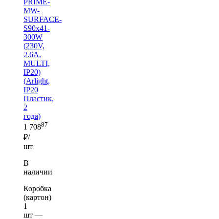
PRIME-
MW-
SURFACE-
S90x41-
300W
(230V,
2.6A,
MULTI,
IP20)
(Arlight,
IP20
Пластик,
2
года)
87
1 708
₽/
шт
В
наличии
Коробка
(картон)
1
шт —