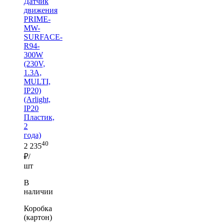
Датчик
движения
PRIME-
MW-
SURFACE-
R94-
300W
(230V,
1.3A,
MULTI,
IP20)
(Arlight,
IP20
Пластик,
2
года)
40
2 235
₽/
шт
В
наличии
Коробка
(картон)