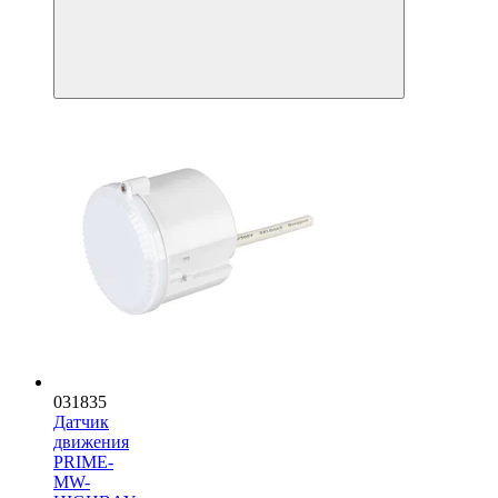
031835
Датчик
движения
PRIME-
MW-