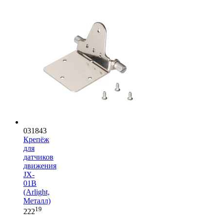
031843
Крепёж
для
датчиков
движения
JX-
01B
(Arlight,
Металл)
19
222