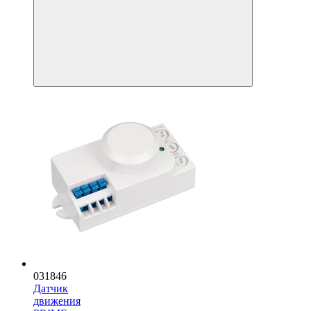
031846
Датчик
движения