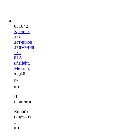
031842
Крепёж
для
датчиков
движения
JX-
01A
(Arlight,
Металл)
19
222
₽/
шт
В
наличии
Коробка
(картон)
1
шт —