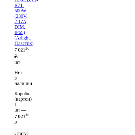
R71-
500W
(230V,
2.17A,
DIM,
IP65)
(Arlight,
Пластик)
30
7 021
₽/
шт
Нет
в
наличии
Коробка
(картон)
1
шт —
30
7 021
₽
Статус