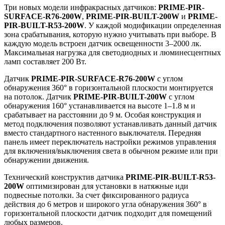
Три новых модели инфракрасных датчиков:
PRIME-PIR-
SURFACE-R76-200W
,
PRIME-PIR-BUILT-200W
и
PRIME-
PIR-BUILT-R53-200W
. У каждой модификации определенная
зона срабатывания, которую нужно учитывать при выборе. В
каждую модель встроен датчик освещенности 3–2000 лк.
Максимальная нагрузка для светодиодных и люминесцентных
ламп составляет 200 Вт.
Датчик
PRIME-PIR-SURFACE-R76-200W
с углом
обнаружения 360° в горизонтальной плоскости монтируется
на потолок. Датчик
PRIME-PIR-BUILT-200W
с углом
обнаружения 160° устанавливается на высоте 1–1.8 м и
срабатывает на расстоянии до 9 м. Особая конструкция и
метод подключения позволяют устанавливать данный датчик
вместо стандартного настенного выключателя. Передняя
панель имеет переключатель настройки режимов управления
для включения/выключения света в обычном режиме или при
обнаружении движения.
Технический конструктив датчика
PRIME-PIR-BUILT-R53-
200W
оптимизирован для установки в натяжные иди
подвесные потолки. За счет фиксированного радиуса
действия до 6 метров и широкого угла обнаружения 360° в
горизонтальной плоскости датчик подходит для помещений
любых размеров.