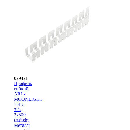
029421
Профиль
гибкий
ARL-
MOONLIGHT-
1515-
3D-
2x500
(Arlight,
Металл)