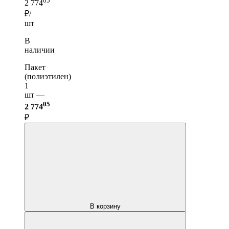
05
2 774
₽/
шт
В
наличии
Пакет
(полиэтилен)
1
шт —
05
2 774
₽
В корзину