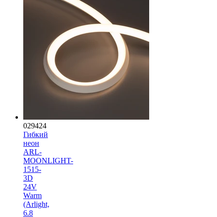
029424
Гибкий
неон
ARL-
MOONLIGHT-
1515-
3D
24V
Warm
(Arlight,
6.8