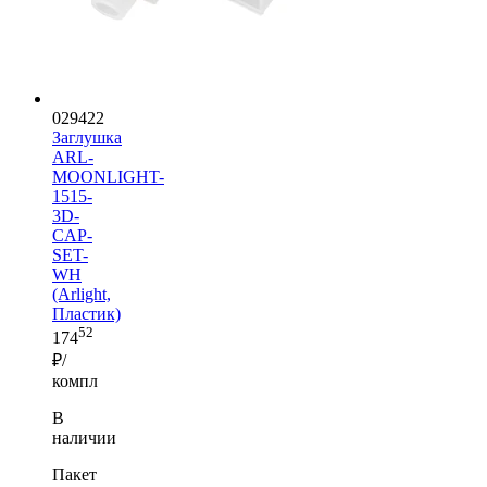
029422
Заглушка
ARL-
MOONLIGHT-
1515-
3D-
CAP-
SET-
WH
(Arlight,
Пластик)
52
174
₽/
компл
В
наличии
Пакет