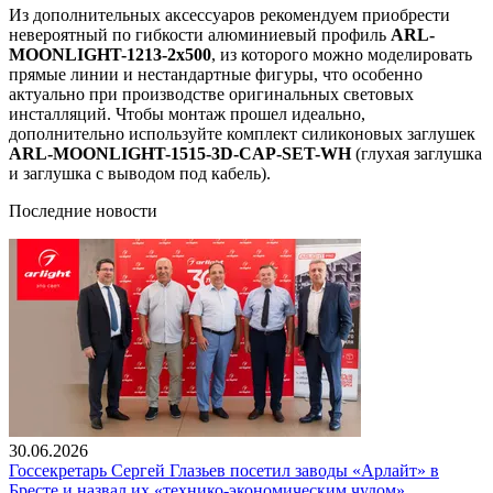
Из дополнительных аксессуаров рекомендуем приобрести
невероятный по гибкости алюминиевый профиль
ARL-
MOONLIGHT-1213-2x500
, из которого можно моделировать
прямые линии и нестандартные фигуры, что особенно
актуально при производстве оригинальных световых
инсталляций. Чтобы монтаж прошел идеально,
дополнительно используйте комплект силиконовых заглушек
ARL-MOONLIGHT-1515-3D-CAP-SET-WH
(глухая заглушка
и заглушка с выводом под кабель).
Последние новости
30.06.2026
Госсекретарь Сергей Глазьев посетил заводы «Арлайт» в
Бресте и назвал их «технико-экономическим чудом»