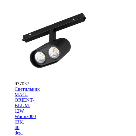
037037
Светильник
MAG-
ORIENT-
BLUM-
12W
Warm3000
(BK,
40
deg,