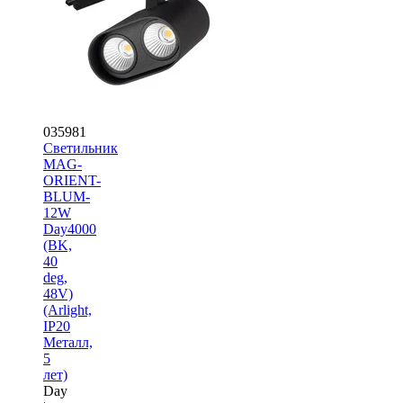
035981
Светильник
MAG-
ORIENT-
BLUM-
12W
Day4000
(BK,
40
deg,
48V)
(Arlight,
IP20
Металл,
5
лет)
Day