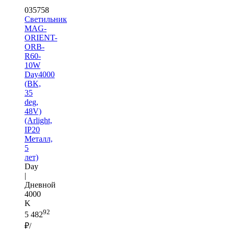
035758
Светильник
MAG-
ORIENT-
ORB-
R60-
10W
Day4000
(BK,
35
deg,
48V)
(Arlight,
IP20
Металл,
5
лет)
Day
|
Дневной
4000
K
92
5 482
₽/