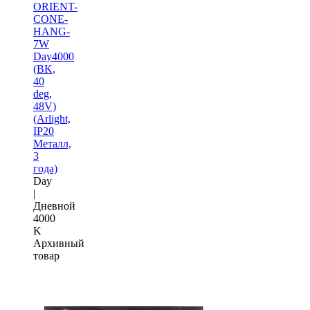
ORIENT-
CONE-
HANG-
7W
Day4000
(BK,
40
deg,
48V)
(Arlight,
IP20
Металл,
3
года)
Day
|
Дневной
4000
K
Архивный
товар