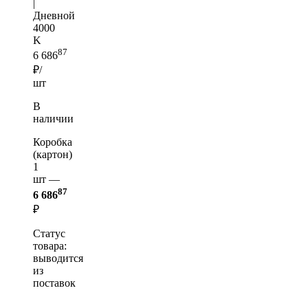
|
Дневной
4000
K
87
6 686
₽/
шт
В
наличии
Коробка
(картон)
1
шт —
87
6 686
₽
Статус
товара:
выводится
из
поставок