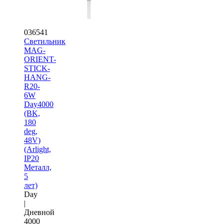
036541
Светильник
MAG-
ORIENT-
STICK-
HANG-
R20-
6W
Day4000
(BK,
180
deg,
48V)
(Arlight,
IP20
Металл,
5
лет)
Day
|
Дневной
4000