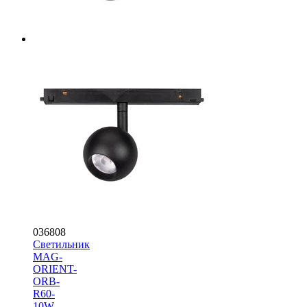
036808
Светильник
MAG-
ORIENT-
ORB-
R60-
10W