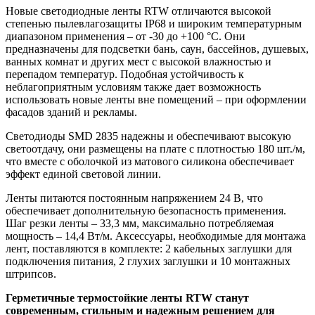
Новые светодиодные ленты RTW отличаются высокой
степенью пылевлагозащиты IP68 и широким температурным
диапазоном применения – от -30 до +100 °C. Они
предназначены для подсветки бань, саун, бассейнов, душевых,
ванных комнат и других мест с высокой влажностью и
перепадом температур. Подобная устойчивость к
неблагоприятным условиям также дает возможность
использовать новые ленты вне помещений – при оформлении
фасадов зданий и рекламы.
Светодиоды SMD 2835 надежны и обеспечивают высокую
светоотдачу, они размещены на плате с плотностью 180 шт./м,
что вместе с оболочкой из матового силикона обеспечивает
эффект единой световой линии.
Ленты питаются постоянным напряжением 24 В, что
обеспечивает дополнительную безопасность применения.
Шаг резки ленты – 33,3 мм, максимально потребляемая
мощность – 14,4 Вт/м. Аксессуары, необходимые для монтажа
лент, поставляются в комплекте: 2 кабельных заглушки для
подключения питания, 2 глухих заглушки и 10 монтажных
штрипсов.
Герметичные термостойкие ленты RTW станут
современным, стильным и надежным решением для