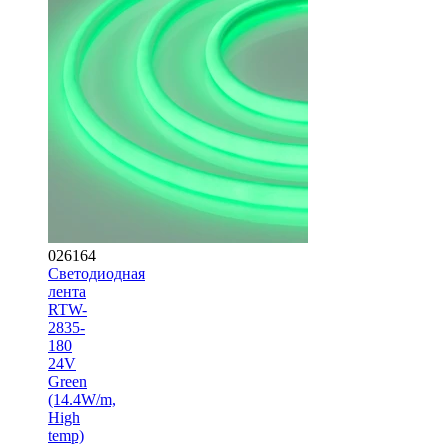
026164
Светодиодная
лента
RTW-
2835-
180
24V
Green
(14.4W/m,
High
temp)