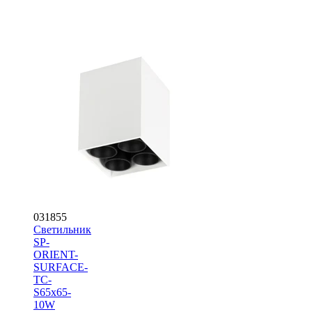
031855
Светильник
SP-
ORIENT-
SURFACE-
TC-
S65x65-
10W