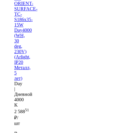
ORIENT-
SURFACE-
TC-
S186x35-
15W
Day4000
(WH,
30
deg,
230V)
(Arlight,
IP20
Металл,
5
лет)
Day
|
Дневной
4000
K
51
2 588
₽/
шт