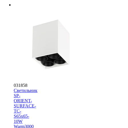
031858
Светильник
SP-
ORIENT-
SURFACE-
TC-
S65x65-
10W
Warm3000