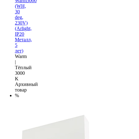
Warm3000
(WH,
30
deg,
230V)
(Arlight,
IP20
Металл,
5
лет)
Warm
|
Тёплый
3000
K
Архивный
товар
%