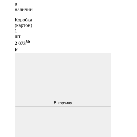
в
наличии
Коробка
(картон)
1
шт —
80
2 073
₽
В корзину