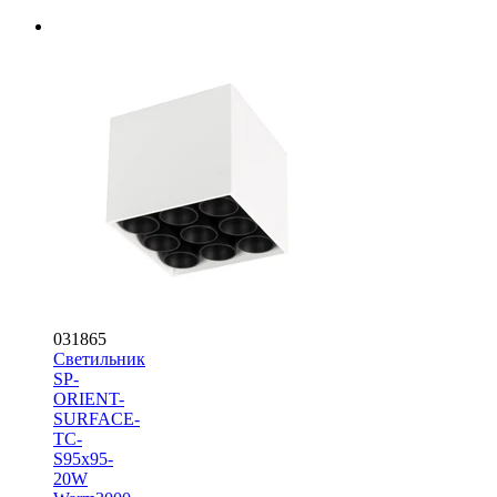
031865
Светильник
SP-
ORIENT-
SURFACE-
TC-
S95x95-
20W