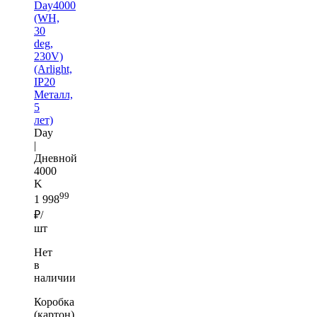
Day4000
(WH,
30
deg,
230V)
(Arlight,
IP20
Металл,
5
лет)
Day
|
Дневной
4000
K
99
1 998
₽/
шт
Нет
в
наличии
Коробка
(картон)