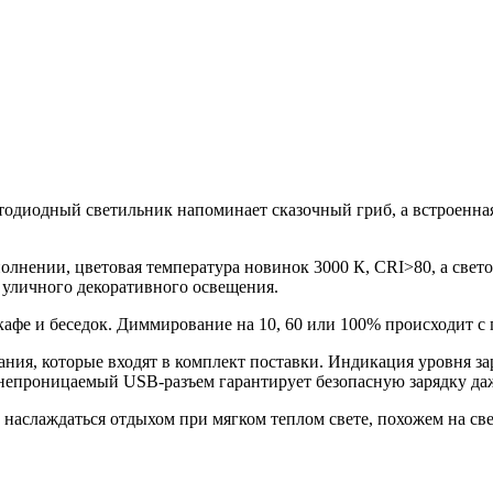
етодиодный светильник напоминает сказочный гриб, а встроенная
лнении, цветовая температура новинок 3000 К, CRI>80, а свето
 уличного декоративного освещения.
 кафе и беседок. Диммирование на 10, 60 или 100% происходит 
ния, которые входят в комплект поставки. Индикация уровня зар
донепроницаемый USB-разъем гарантирует безопасную зарядку д
т наслаждаться отдыхом при мягком теплом свете, похожем на све