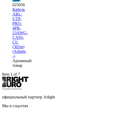
025056
Кабель
ARL-
UTP-
PRO-
4PR-
23AWG-
CAT6-
CU
(305m)
(Arlight,
-)
Архивный
товар
Item 1 of 7
официальный партнер Arlight
Мы в соцсетях