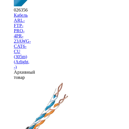
026356
Кабель
ARL-
FTP-
PRO-
4PR-
23AWG-
CAT6-
CU
(305m)
(Arlight,
-)
Архивный
товар