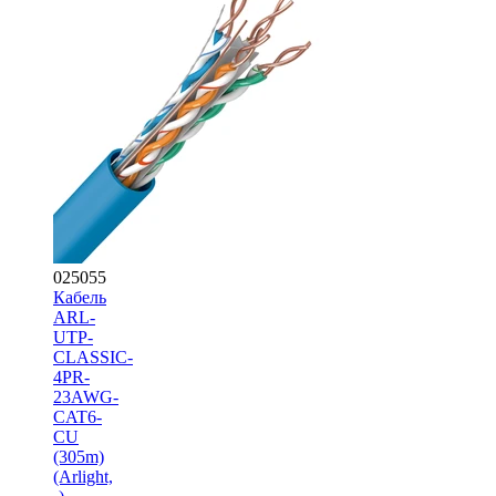
025055
Кабель
ARL-
UTP-
CLASSIC-
4PR-
23AWG-
CAT6-
CU
(305m)
(Arlight,