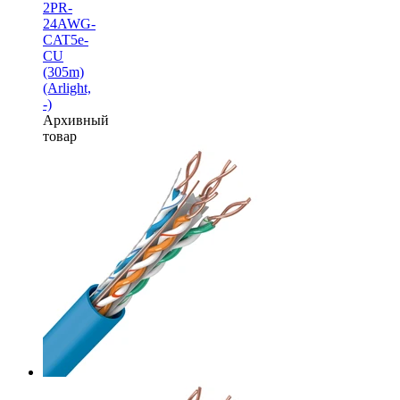
2PR-
24AWG-
CAT5e-
CU
(305m)
(Arlight,
-)
Архивный
товар