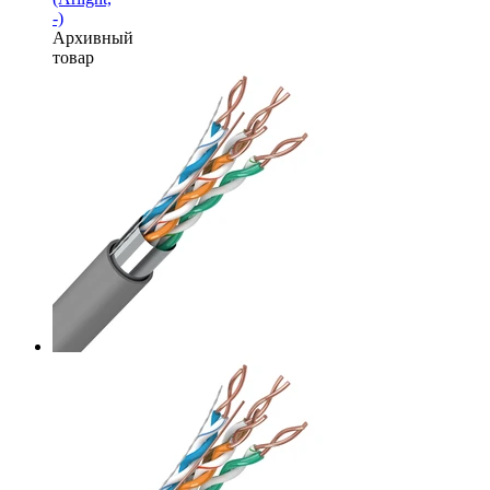
-)
Архивный
товар