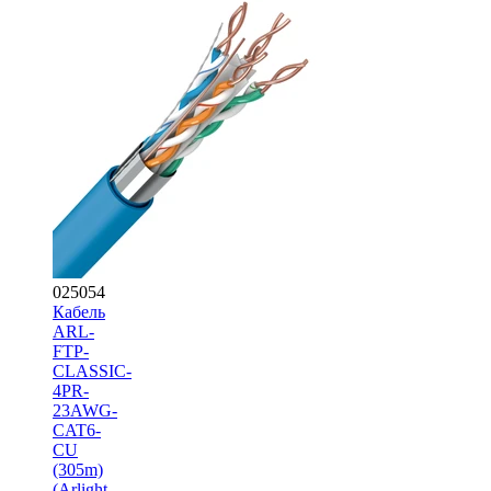
025054
Кабель
ARL-
FTP-
CLASSIC-
4PR-
23AWG-
CAT6-
CU
(305m)
(Arlight,