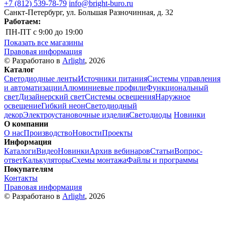
+7 (812) 539-78-79
info@bright-buro.ru
Санкт-Петербург, ул. Большая Разночинная, д. 32
Работаем:
ПН-ПТ
с 9:00 до 19:00
Показать все магазины
Правовая информация
© Разработано в
Arlight
, 2026
Каталог
Светодиодные ленты
Источники питания
Системы управления
и автоматизации
Алюминиевые профили
Функциональный
свет
Дизайнерский свет
Системы освещения
Наружное
освещение
Гибкий неон
Светодиодный
декор
Электроустановочные изделия
Светодиоды
Новинки
О компании
О нас
Производство
Новости
Проекты
Информация
Каталоги
Видео
Новинки
Архив вебинаров
Статьи
Вопрос-
ответ
Калькуляторы
Схемы монтажа
Файлы и программы
Покупателям
Контакты
Правовая информация
© Разработано в
Arlight
, 2026