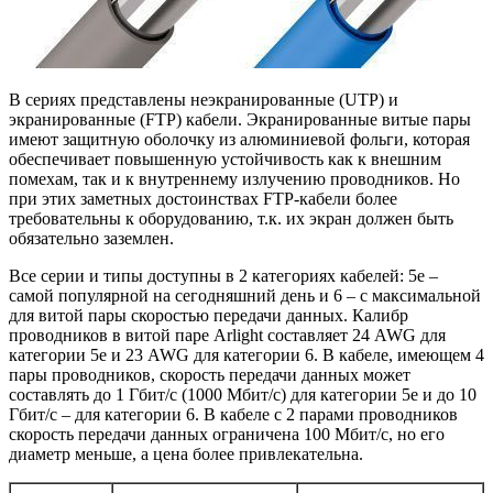
В сериях представлены неэкранированные (UTP) и
экранированные (FTP) кабели. Экранированные витые пары
имеют защитную оболочку из алюминиевой фольги, которая
обеспечивает повышенную устойчивость как к внешним
помехам, так и к внутреннему излучению проводников. Но
при этих заметных достоинствах FTP-кабели более
требовательны к оборудованию, т.к. их экран должен быть
обязательно заземлен.
Все серии и типы доступны в 2 категориях кабелей: 5е –
самой популярной на сегодняшний день и 6 – с максимальной
для витой пары скоростью передачи данных. Калибр
проводников в витой паре Arlight составляет 24 AWG для
категории 5e и 23 AWG для категории 6. В кабеле, имеющем 4
пары проводников, скорость передачи данных может
составлять до 1 Гбит/с (1000 Мбит/с) для категории 5е и до 10
Гбит/с – для категории 6. В кабеле с 2 парами проводников
скорость передачи данных ограничена 100 Мбит/с, но его
диаметр меньше, а цена более привлекательна.