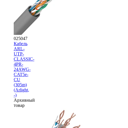
025047
Кабель
ARL-
UTP-
CLASSIC-
4PR-
24AWG-
CAT5e-
CU
(305m)
(Arlight,
-)
Архивный
товар