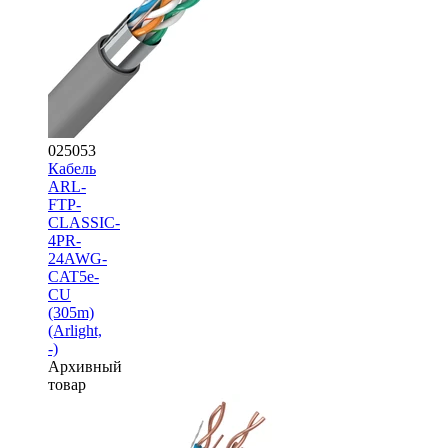
025053
Кабель
ARL-
FTP-
CLASSIC-
4PR-
24AWG-
CAT5e-
CU
(305m)
(Arlight,
-)
Архивный
товар