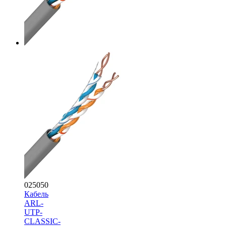
025050
Кабель
ARL-
UTP-
CLASSIC-