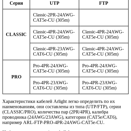
Серия
UTP
FTP
Classic-2PR-24AWG-
CAT5e-CU (305m)
Classic-4PR-24AWG-
Classic-4PR-24AWG-
CLASSIC
CAT5e-CU (305m)
CAT5e-CU (305m)
Classic-4PR-23AWG-
Classic-4PR-24AWG-
CAT6-CU (305m)
CAT5e-CU (305m)
Pro-4PR-24AWG-
Pro-4PR-24AWG-
CAT5e-CU (305m)
CAT5e-CU (305m)
PRO
Pro-4PR-23AWG-
Pro-4PR-23AWG-
CAT6-CU (305m)
CAT6-CU (305m)
Характеристики кабелей Arlight легко определить по их
наименованиям, они составлены из типа (UTP/FTP), серии
(CLASSIC/PRO), количества пар (2PR/4PR), калибра
проводника (24AWG/23AWG), категории (CAT5e/CAT6),
например ARL-FTP-PRO-4PR-24AWG-CAT5e-CU.