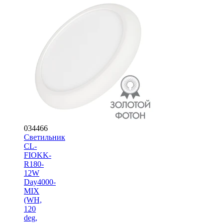
034466
Светильник
CL-
FIOKK-
R180-
12W
Day4000-
MIX
(WH,
120
deg,