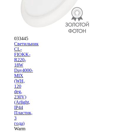
033445
Светильник
CL-
FIOKK-
R220-
18W
Day4000-
MIX
(WH,
120
deg,
230V)
(Arlight,
IP44
Пластик,
3
года)
Warm