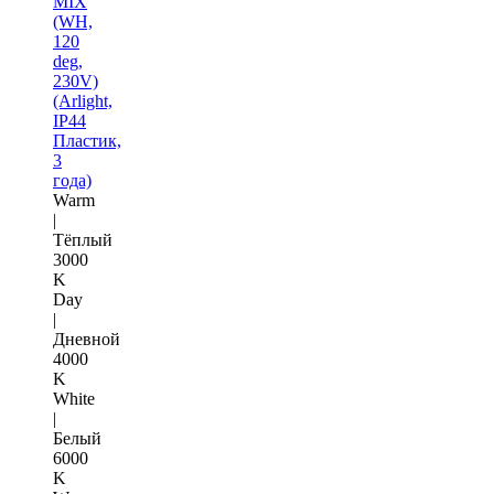
MIX
(WH,
120
deg,
230V)
(Arlight,
IP44
Пластик,
3
года)
Warm
|
Тёплый
3000
K
Day
|
Дневной
4000
K
White
|
Белый
6000
K