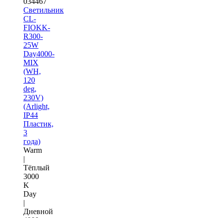
034467
Светильник
CL-
FIOKK-
R300-
25W
Day4000-
MIX
(WH,
120
deg,
230V)
(Arlight,
IP44
Пластик,
3
года)
Warm
|
Тёплый
3000
K
Day
|
Дневной