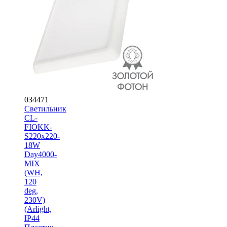
034471
Светильник
CL-
FIOKK-
S220x220-
18W
Day4000-
MIX
(WH,
120
deg,
230V)
(Arlight,
IP44