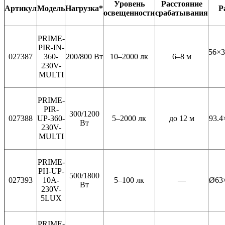
Уровень
Расстояние
Артикул
Модель
Нагрузка*
Р
освещенности
срабатывания
PRIME-
PIR-IN-
56×3
027387
360-
200/800 Вт
10–2000 лк
6–8 м
230V-
MULTI
PRIME-
PIR-
300/1200
027388
UP-360-
5–2000 лк
до 12 м
93.4
Вт
230V-
MULTI
PRIME-
PH-UP-
500/1800
027393
10A-
5–100 лк
—
Ø63×
Вт
230V-
5LUX
PRIME-