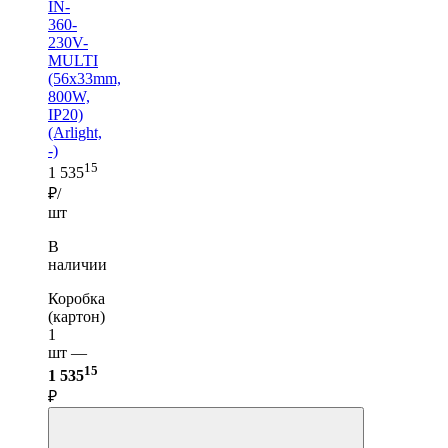
IN-
360-
230V-
MULTI
(56x33mm,
800W,
IP20)
(Arlight,
-)
15
1 535
₽/
шт
В
наличии
Коробка
(картон)
1
шт —
15
1 535
₽