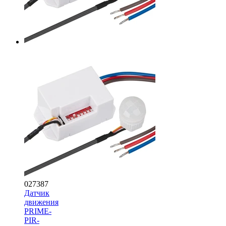
027387
Датчик
движения
PRIME-
PIR-