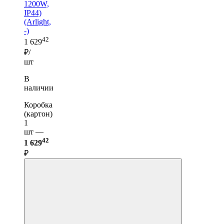
1200W,
IP44)
(Arlight,
-)
42
1 629
₽/
шт
В
наличии
Коробка
(картон)
1
шт —
42
1 629
₽