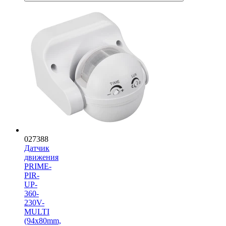
027388
Датчик
движения
PRIME-
PIR-
UP-
360-
230V-
MULTI
(94x80mm,