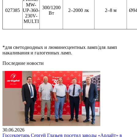
MW-
300/1200
027385
UP-360-
2–2000 лк
2–8 м
Ø94
Вт
230V-
MULTI
*для светодиодных и люминесцентных ламп/для ламп
накаливания и галогенных ламп.
Последние новости
30.06.2026
Госсекретарь Сергей Глазьев посетил заводы «Арлайт» в