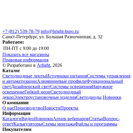
+7 (812) 539-78-79
info@bright-buro.ru
Санкт-Петербург, ул. Большая Разночинная, д. 32
Работаем:
ПН-ПТ
с 9:00 до 19:00
Показать все магазины
Правовая информация
© Разработано в
Arlight
, 2026
Каталог
Светодиодные ленты
Источники питания
Системы управления
и автоматизации
Алюминиевые профили
Функциональный
свет
Дизайнерский свет
Системы освещения
Наружное
освещение
Гибкий неон
Светодиодный
декор
Электроустановочные изделия
Светодиоды
Новинки
О компании
О нас
Производство
Новости
Проекты
Информация
Каталоги
Видео
Новинки
Архив вебинаров
Статьи
Вопрос-
ответ
Калькуляторы
Схемы монтажа
Файлы и программы
Покупателям