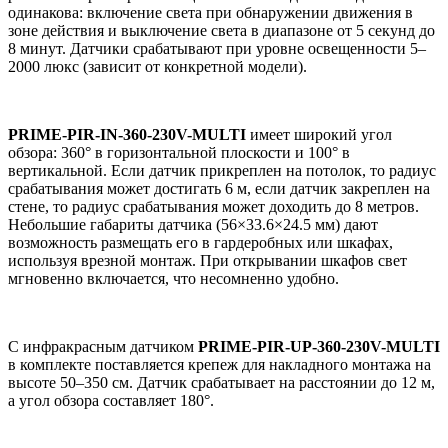
одинакова: включение света при обнаружении движения в
зоне действия и выключение света в диапазоне от 5 секунд до
8 минут. Датчики срабатывают при уровне освещенности 5–
2000 люкс (зависит от конкретной модели).
PRIME
-
PIR
-
IN
-360-230
V
-
MULTI
имеет широкий
угол
обзора: 360° в горизонтальной плоскости и 100° в
вертикальной. Если датчик прикреплен на потолок, то радиус
срабатывания может достигать 6 м, если датчик закреплен на
стене, то радиус срабатывания может доходить до 8 метров.
Небольшие габариты датчика (56×33.6×24.5 мм) дают
возможность размещать его в гардеробных или шкафах,
используя врезной монтаж. При открывании шкафов свет
мгновенно включается, что несомненно удобно.
С инфракрасным датчиком
PRIME-PIR-UP-360-230V-MULTI
в комплекте поставляется крепеж для
накладного монтажа на
высоте 50–350 см. Датчик срабатывает на расстоянии до 12 м,
а угол обзора составляет 180°.