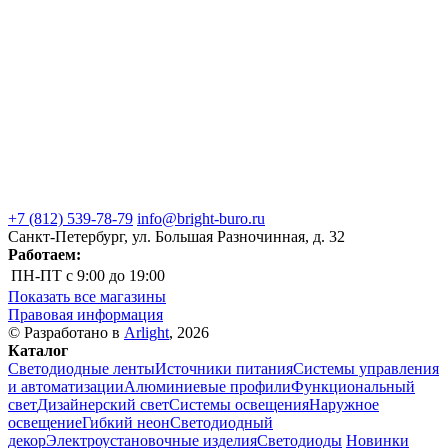
+7 (812) 539-78-79
info@bright-buro.ru
Санкт-Петербург, ул. Большая Разночинная, д. 32
Работаем:
ПН-ПТ
с 9:00 до 19:00
Показать все магазины
Правовая информация
© Разработано в
Arlight
, 2026
Каталог
Светодиодные ленты
Источники питания
Системы управления
и автоматизации
Алюминиевые профили
Функциональный
свет
Дизайнерский свет
Системы освещения
Наружное
освещение
Гибкий неон
Светодиодный
декор
Электроустановочные изделия
Светодиоды
Новинки