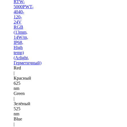
RTW-
5000PWT-
4040-
120-
24V
RGB
(13mm,
14W/m,
IP68,
High
temp)
(Arlight,
Герметичный)
Red
|
Красный
625
nm
Green
|
Зелёный
525
nm
Blue
|