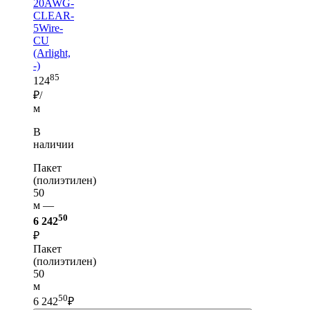
20AWG-
CLEAR-
5Wire-
CU
(Arlight,
-)
85
124
₽/
м
В
наличии
Пакет
(полиэтилен)
50
м —
50
6 242
₽
Пакет
(полиэтилен)
50
м
50
6 242
₽