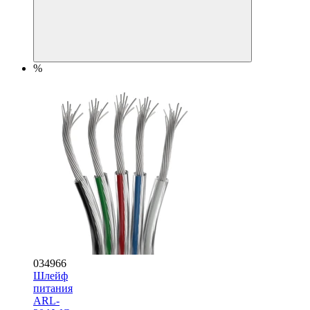
%
034966
Шлейф
питания
ARL-