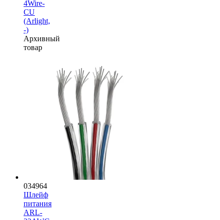
4Wire-
CU
(Arlight,
-)
Архивный
товар
034964
Шлейф
питания
ARL-