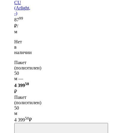
CU
(Arlight,
-)
99
87
₽/
м
Нет
в
наличии
Пакет
(полиэтилен)
50
м —
50
4 399
₽
Пакет
(полиэтилен)
50
м
50
4 399
₽