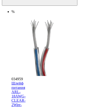
%
034959
Шлейф
питания
ARL-
18AWG-
CLEAR-
2Wire-