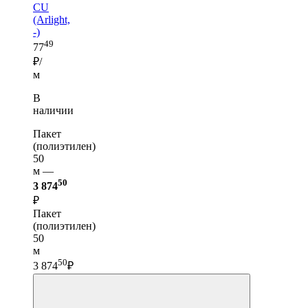
CU
(Arlight,
-)
49
77
₽/
м
В
наличии
Пакет
(полиэтилен)
50
м —
50
3 874
₽
Пакет
(полиэтилен)
50
м
50
3 874
₽