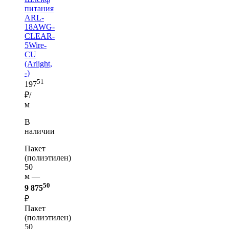
питания
ARL-
18AWG-
CLEAR-
5Wire-
CU
(Arlight,
-)
51
197
₽/
м
В
наличии
Пакет
(полиэтилен)
50
м —
50
9 875
₽
Пакет
(полиэтилен)
50