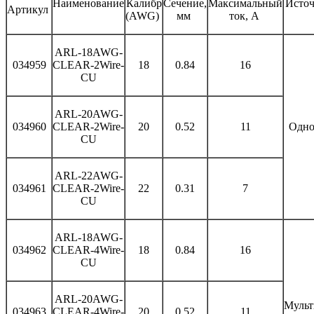
Наименование
Калибр
Сечение,
Максимальный
Источ
Артикул
(AWG)
мм
ток, А
ARL-18AWG-
034959
CLEAR-2Wire-
18
0.84
16
CU
ARL-20AWG-
034960
CLEAR-2Wire-
20
0.52
11
Одно
CU
ARL-22AWG-
034961
CLEAR-2Wire-
22
0.31
7
CU
ARL-18AWG-
034962
CLEAR-4Wire-
18
0.84
16
CU
ARL-20AWG-
Мульт
034963
CLEAR-4Wire-
20
0.52
11