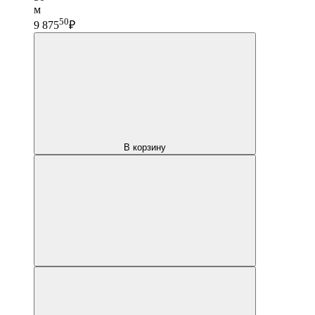
м
50
9 875
₽
В корзину