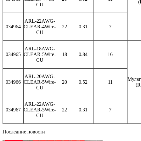
(
CU
ARL-22AWG-
034964
CLEAR-4Wire-
22
0.31
7
CU
ARL-18AWG-
034965
CLEAR-5Wire-
18
0.84
16
CU
ARL-20AWG-
Мульт
034966
CLEAR-5Wire-
20
0.52
11
(
CU
ARL-22AWG-
034967
CLEAR-5Wire-
22
0.31
7
CU
Последние новости