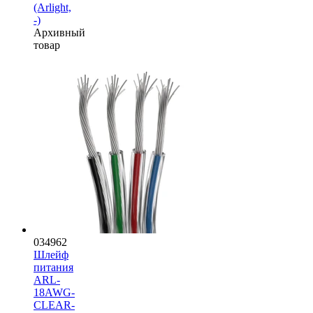
(Arlight,
-)
Архивный
товар
034962
Шлейф
питания
ARL-
18AWG-
CLEAR-