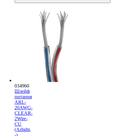
034960
Шлейф
питания
ARL-
20AWG-
CLEAR-
2Wire-
CU
(Arlight,
-)