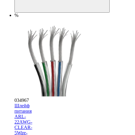
%
034967
Шлейф
питания
ARL-
22AWG-
CLEAR-
5Wire-