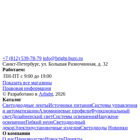
+7 (812) 539-78-79
info@bright-buro.ru
Санкт-Петербург, ул. Большая Разночинная, д. 32
Работаем:
ПН-ПТ
с 9:00 до 19:00
Показать все магазины
Правовая информация
© Разработано в
Arlight
, 2026
Каталог
Светодиодные ленты
Источники питания
Системы управления
и автоматизации
Алюминиевые профили
Функциональный
свет
Дизайнерский свет
Системы освещения
Наружное
освещение
Гибкий неон
Светодиодный
декор
Электроустановочные изделия
Светодиоды
Новинки
О компании
О нас
Производство
Новости
Проекты