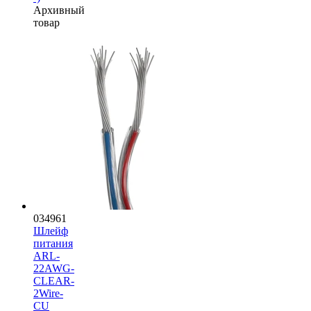
Архивный
товар
034961
Шлейф
питания
ARL-
22AWG-
CLEAR-
2Wire-
CU