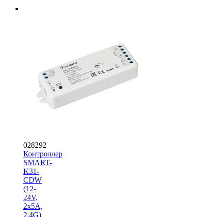
028292
Контроллер
SMART-
K31-
CDW
(12-
24V,
2x5A,
2.4G)