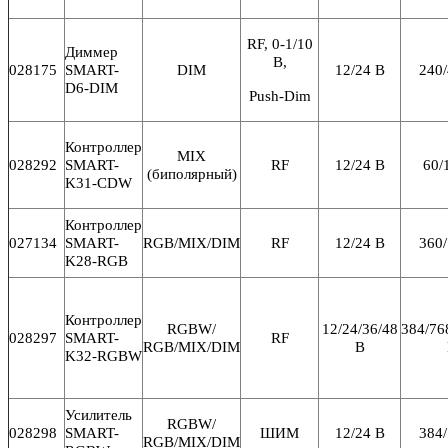
RF, 0-1/10
Диммер
В,
028175
SMART-
DIM
12/24 В
240/
D6-DIM
Push-Dim
Контроллер
MIX
028292
SMART-
RF
12/24 В
60/
(биполярный)
K31-CDW
Контроллер
027134
SMART-
RGB/MIX/DIM
RF
12/24 В
360/
K28-RGB
Контроллер
RGBW/
12/24/36/48
384/76
028297
SMART-
RF
RGB/MIX/DIM
В
K32-RGBW
Усилитель
RGBW/
028298
SMART-
ШИМ
12/24 В
384/
RGB/MIX/DIM