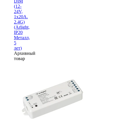
DIM
(12-
24V,
1x20A.
2.4G)
(Arlight,
IP20
Металл,
5
лет)
Архивный
товар