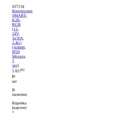
027134
Контроллер
SMART-
K28-
RGB
(12-
24V,
3x10A,
2.4G)
(Arlight,
IP20
Металл,
5
лет)
82
5 857
₽/
шт
В
наличии
Коробка
(картон)
1