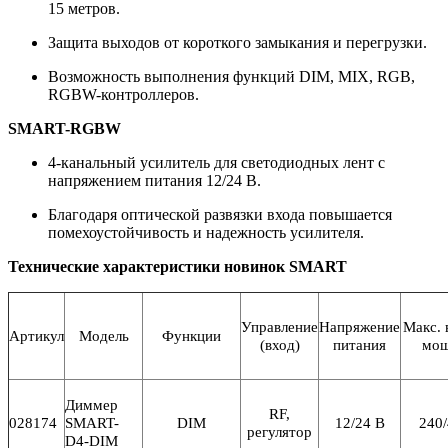
15 метров.
Защита выходов от короткого замыкания и перегрузки.
Возможность выполнения функций DIM, MIX, RGB,
RGBW-контроллеров.
SMART-RGBW
4-канальный усилитель для светодиодных лент с
напряжением питания 12/24 В.
Благодаря оптической развязки входа повышается
помехоустойчивость и надежность усилителя.
Технические характеристики новинок SMART
Управление
Напряжение
Макс. 
Артикул
Модель
Функции
(вход)
питания
мощ
Диммер
RF,
028174
SMART-
DIM
12/24 В
240/
регулятор
D4-DIM