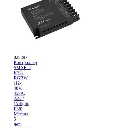
028297
Контроллер
SMART-
K32-
RGBW
(12-
48V,
4x8A,
2.4G)
(Arlight,
IP20
Металл,
5
лет)