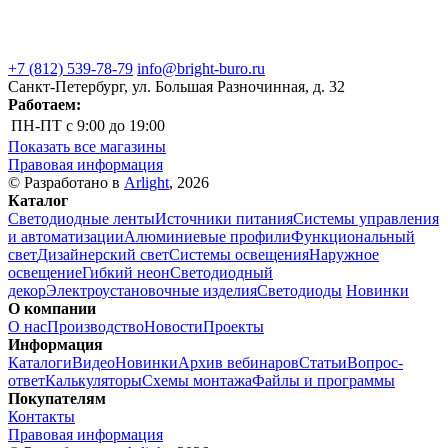
+7 (812) 539-78-79
info@bright-buro.ru
Санкт-Петербург, ул. Большая Разночинная, д. 32
Работаем:
ПН-ПТ
с 9:00 до 19:00
Показать все магазины
Правовая информация
© Разработано в
Arlight
, 2026
Каталог
Светодиодные ленты
Источники питания
Системы управления
и автоматизации
Алюминиевые профили
Функциональный
свет
Дизайнерский свет
Системы освещения
Наружное
освещение
Гибкий неон
Светодиодный
декор
Электроустановочные изделия
Светодиоды
Новинки
О компании
О нас
Производство
Новости
Проекты
Информация
Каталоги
Видео
Новинки
Архив вебинаров
Статьи
Вопрос-
ответ
Калькуляторы
Схемы монтажа
Файлы и программы
Покупателям
Контакты
Правовая информация