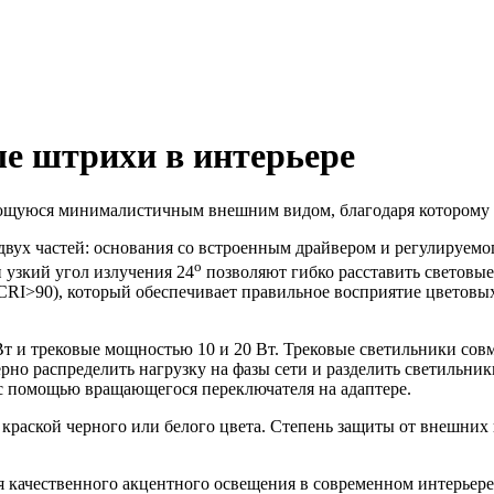
е штрихи в интерьере
ающуюся минималистичным внешним видом, благодаря которому 
вух частей: основания со встроенным драйвером и регулируемог
o
 узкий угол излучения 24
позволяют гибко расставить световые
RI>90), который обеспечивает правильное восприятие цветовых 
т и трековые мощностью 10 и 20 Вт. Трековые светильники со
но распределить нагрузку на фазы сети и разделить светильник
 с помощью вращающегося переключателя на адаптере.
раской черного или белого цвета. Степень защиты от внешних 
 качественного акцентного освещения в современном интерьере