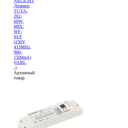
ARLIGHT
Диммер
TUYA-
202-
60W-
MIX-
WF-
SUF
(230V,
433MHz,
900-
1500mA)
(IARL,
-)
Архивный
товар