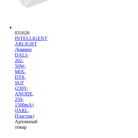
031626
INTELLIGENT
ARLIGHT
Диммер
DALI-
202-
50W-
MIX-
DT8-
SUF
(230V,
ANODE,
250-
1500mА)
(IARL,
Пластик)
Архивный
товар