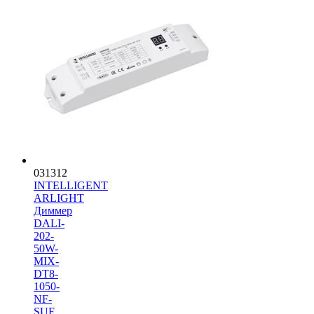
031312
INTELLIGENT
ARLIGHT
Диммер
DALI-
202-
50W-
MIX-
DT8-
1050-
NF-
SUF