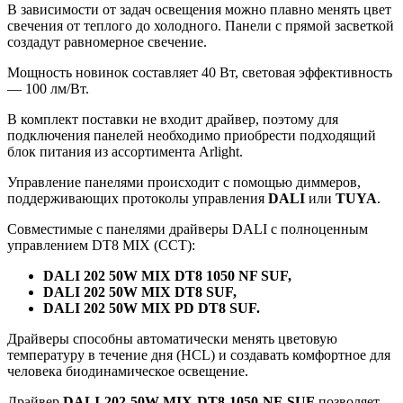
В зависимости от задач освещения можно плавно менять цвет
свечения от теплого до холодного. Панели с прямой засветкой
создадут равномерное свечение.
Мощность новинок составляет 40 Вт, световая эффективность
— 100 лм/Вт.
В комплект поставки не входит драйвер, поэтому для
подключения панелей необходимо приобрести подходящий
блок питания из ассортимента Arlight.
Управление панелями происходит с помощью диммеров,
поддерживающих протоколы управления
DALI
или
TUYA
.
Совместимые с панелями драйверы DALI с полноценным
управлением DT8 MIX (ССТ):
DALI 202 50W MIX DT8 1050 NF SUF,
DALI 202 50W MIX DT8 SUF,
DALI 202 50W MIX PD DT8 SUF.
Драйверы способны автоматически менять цветовую
температуру в течение дня (HCL) и создавать комфортное для
человека биодинамическое освещение.
Драйвер
DALI-202-50W-MIX-DT8-1050-NF-SUF
позволяет