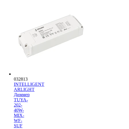
032813
INTELLIGENT
ARLIGHT
Диммер
TUYA-
202-
40W-
MIX-
WF-
SUF