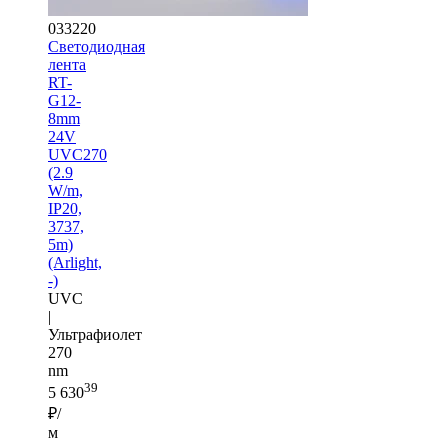
033220
Светодиодная
лента
RT-
G12-
8mm
24V
UVC270
(2.9
W/m,
IP20,
3737,
5m)
(Arlight,
-)
UVC
|
Ультрафиолет
270
nm
39
5 630
₽/
м