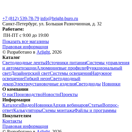
+7 (812) 539-78-79
info@bright-buro.ru
Санкт-Петербург, ул. Большая Разночинная, д. 32
Работаем:
ПН-ПТ
с 9:00 до 19:00
Показать все магазины
Правовая информация
© Разработано в
Arlight
, 2026
Каталог
Светодиодные ленты
Источники питания
Системы управления
и автоматизации
Алюминиевые профили
Функциональный
свет
Дизайнерский свет
Системы освещения
Наружное
освещение
Гибкий неон
Светодиодный
декор
Электроустановочные изделия
Светодиоды
Новинки
О компании
О нас
Производство
Новости
Проекты
Информация
Каталоги
Видео
Новинки
Архив вебинаров
Статьи
Вопрос-
ответ
Калькуляторы
Схемы монтажа
Файлы и программы
Покупателям
Контакты
Правовая информация
© Разработано в
Arlight
, 2026