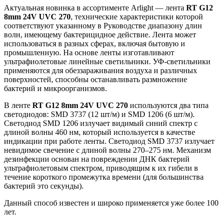
Актуальная новинка в ассортименте Arlight — лента
RT G12
8mm 24V UVC 270
, технические характеристики которой
соответствуют указанному в Руководстве диапазону длин
волн, имеющему бактерицидное действие. Лента может
использоваться в разных сферах, включая бытовую и
промышленную. На основе ленты изготавливают
ультрафиолетовые линейные светильники. УФ-светильники
применяются для обеззараживания воздуха и различных
поверхностей, способны останавливать размножение
бактерий и микроорганизмов.
В ленте
RT G12 8mm 24V UVC 270
используются два типа
светодиодов: SMD 3737 (12 шт/м) и SMD 1206 (6 шт/м).
Светодиод SMD 1206 излучает видимый синий спектр с
длиной волны 460 нм, который используется в качестве
индикации при работе ленты. Светодиод SMD 3737 излучает
невидимое свечение с длиной волны 270–275 нм. Механизм
дезинфекции основан на повреждении ДНК бактерий
ультрафиолетовым спектром, приводящим к их гибели в
течение короткого промежутка времени (для большинства
бактерий это секунды).
Данный способ известен и широко применяется уже более 100
лет.