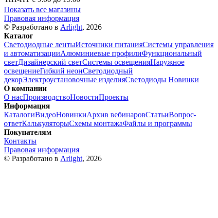
Показать все магазины
Правовая информация
© Разработано в
Arlight
, 2026
Каталог
Светодиодные ленты
Источники питания
Системы управления
и автоматизации
Алюминиевые профили
Функциональный
свет
Дизайнерский свет
Системы освещения
Наружное
освещение
Гибкий неон
Светодиодный
декор
Электроустановочные изделия
Светодиоды
Новинки
О компании
О нас
Производство
Новости
Проекты
Информация
Каталоги
Видео
Новинки
Архив вебинаров
Статьи
Вопрос-
ответ
Калькуляторы
Схемы монтажа
Файлы и программы
Покупателям
Контакты
Правовая информация
© Разработано в
Arlight
, 2026